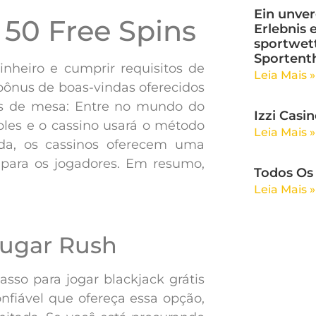
Ein unver
 50 Free Spins
Erlebnis 
sportwett
Sportent
nheiro e cumprir requisitos de
Leia Mais »
bônus de boas-vindas oferecidos
os de mesa: Entre no mundo do
Izzi Casi
ples e o cassino usará o método
Leia Mais »
ada, os cassinos oferecem uma
 para os jogadores. Em resumo,
Todos Os 
Leia Mais »
Sugar Rush
asso para jogar blackjack grátis
onfiável que ofereça essa opção,