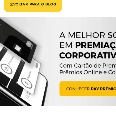
VOLTAR PARA O BLOG