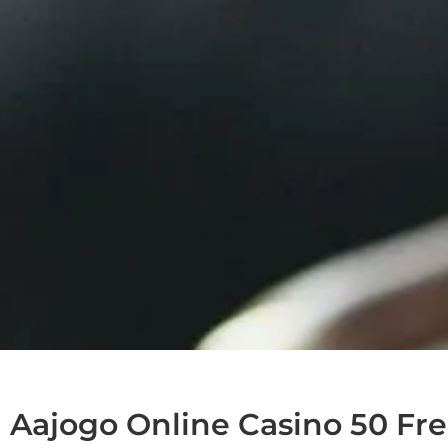
Aajogo Online Casino 50 Fre