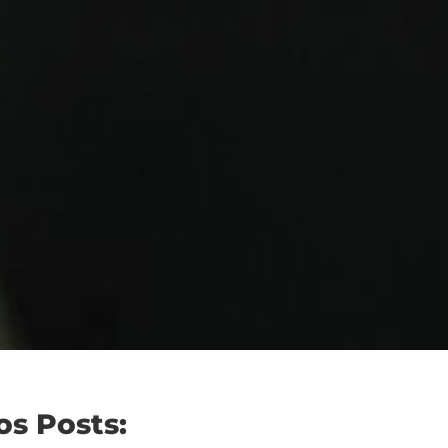
os Posts: