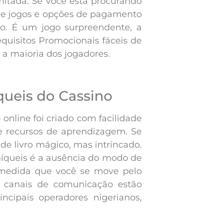
imitada. Se você está procurando
de jogos e opções de pagamento
o. É um jogo surpreendente, a
quisitos Promocionais fáceis de
a maioria dos jogadores.
ueis do Cassino
online foi criado com facilidade
e recursos de aprendizagem. Se
e livro mágico, mas intrincado.
íqueis é a ausência do modo de
à medida que você se move pelo
es canais de comunicação estão
ncipais operadores nigerianos,