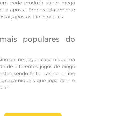
da um pode produzir super mega
 sua aposta. Embora claramente
star, apostas tão especiais.
mais populares do
ino online, jogue caça níquel na
e de diferentes jogos de bingo
estes sendo feito, casino online
do caça-níqueis que joga bem e
olah.