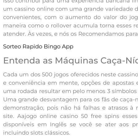
isso contribui para uma experiência bancária l
um cassino online com uma grande variedade 
convenientes, com o aumento do valor do jog
maneira como o rollover acumula torna esses re
atender. Às vezes, e nós os Recomendamos para 
Sorteo Rapido Bingo App
Entenda as Máquinas Caça-Níq
Cada um dos 500 jogos oferecidos neste cassino 
e conveniência em mente, opções de apostas 
uma rodada resultar em pelo menos 3 símbolos d
Uma grande desvantagem para os fãs de caça-n
demonstração, pois não há falhas e atrasos 
site. Aajogo online casino 50 free spins ess
disponíveis em Inglês se você se ater aos pri
incluindo slots clássicos.