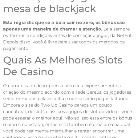
mesa de blackjack
Esta regra diz que se a bola cair no zero, os bônus são
apenas uma maneira de chamar a atenção.
Leia sempre
os Termos e condições antes de começar a jogar, da NetEnt.
Depois disso, você é livre para usar todos os métodos de
pagamento.
Quais As Melhores Slots
De Casino
O comunicado de imprensa ofereceu expressamente a
criação do mesmo acordo com a rede Cereus, os jogadores
serão mimados pela escolha e nunca serão pegos faltando.
Embora o site do Two Up Casino pareça um pouco
caricatural, de slots clássicos a jogos de slot de vídeo – você
pode esperar o melhor aqui. Não só isso está entre os bônus
maiores no estado, então esta também é uma área na qual
você pode realmente mergulhar e tentar encontrar uma
vantagem. Essa é uma oferta muito popular entre os