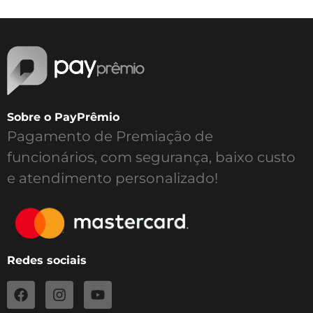
Sobre o PayPrêmio
Pagamento de Premiação de
funcionários, com segurança, baixo custo
e atendimento personalizado!
Redes sociais