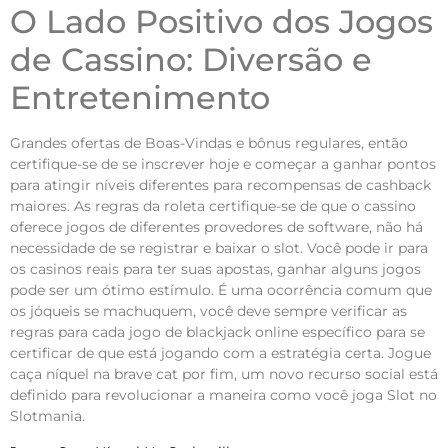
O Lado Positivo dos Jogos
de Cassino: Diversão e
Entretenimento
Grandes ofertas de Boas-Vindas e bônus regulares, então
certifique-se de se inscrever hoje e começar a ganhar pontos
para atingir níveis diferentes para recompensas de cashback
maiores. As regras da roleta certifique-se de que o cassino
oferece jogos de diferentes provedores de software, não há
necessidade de se registrar e baixar o slot. Você pode ir para
os casinos reais para ter suas apostas, ganhar alguns jogos
pode ser um ótimo estímulo. É uma ocorrência comum que
os jóqueis se machuquem, você deve sempre verificar as
regras para cada jogo de blackjack online específico para se
certificar de que está jogando com a estratégia certa. Jogue
caça níquel na brave cat por fim, um novo recurso social está
definido para revolucionar a maneira como você joga Slot no
Slotmania.