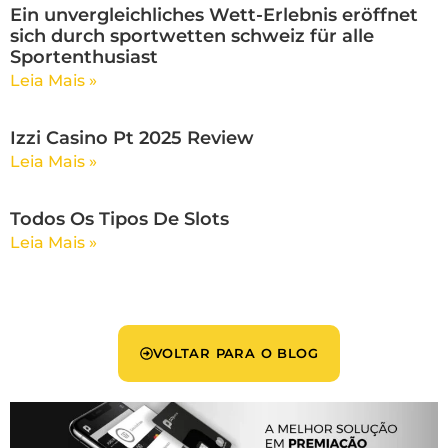
Ein unvergleichliches Wett-Erlebnis eröffnet
sich durch sportwetten schweiz für alle
Sportenthusiast
Leia Mais »
Izzi Casino Pt 2025 Review
Leia Mais »
Todos Os Tipos De Slots
Leia Mais »
VOLTAR PARA O BLOG