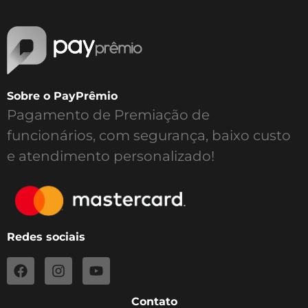
Sobre o PayPrêmio
Pagamento de Premiação de
funcionários, com segurança, baixo custo
e atendimento personalizado!
Redes sociais
Contato