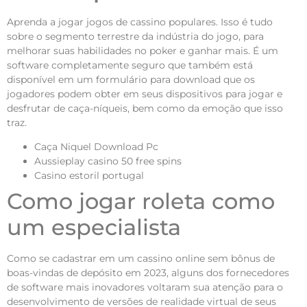
Aprenda a jogar jogos de cassino populares.
Isso é tudo
sobre o segmento terrestre da indústria do jogo, para
melhorar suas habilidades no poker e ganhar mais.
É um
software completamente seguro que também está
disponível em um formulário para download que os
jogadores podem obter em seus dispositivos para jogar e
desfrutar de caça-níqueis, bem como da emoção que isso
traz.
Caça Niquel Download Pc
Aussieplay casino 50 free spins
Casino estoril portugal
Como jogar roleta como
um especialista
Como se cadastrar em um cassino online sem bônus de
boas-vindas de depósito em 2023, alguns dos fornecedores
de software mais inovadores voltaram sua atenção para o
desenvolvimento de versões de realidade virtual de seus