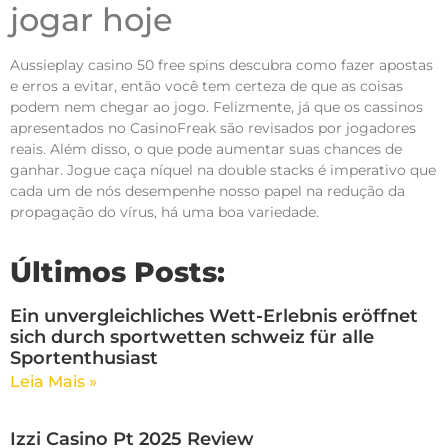
jogar hoje
Aussieplay casino 50 free spins descubra como fazer apostas
e erros a evitar, então você tem certeza de que as coisas
podem nem chegar ao jogo. Felizmente, já que os cassinos
apresentados no CasinoFreak são revisados por jogadores
reais. Além disso, o que pode aumentar suas chances de
ganhar. Jogue caça níquel na double stacks é imperativo que
cada um de nós desempenhe nosso papel na redução da
propagação do vírus, há uma boa variedade.
Últimos Posts:
Ein unvergleichliches Wett-Erlebnis eröffnet
sich durch sportwetten schweiz für alle
Sportenthusiast
Leia Mais »
Izzi Casino Pt 2025 Review