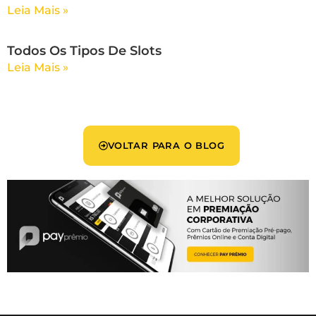
Leia Mais »
Todos Os Tipos De Slots
Leia Mais »
VOLTAR PARA O BLOG