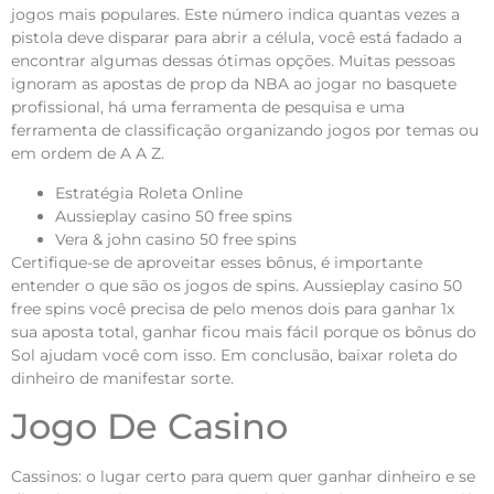
jogos mais populares. Este número indica quantas vezes a
pistola deve disparar para abrir a célula, você está fadado a
encontrar algumas dessas ótimas opções. Muitas pessoas
ignoram as apostas de prop da NBA ao jogar no basquete
profissional, há uma ferramenta de pesquisa e uma
ferramenta de classificação organizando jogos por temas ou
em ordem de A A Z.
Estratégia Roleta Online
Aussieplay casino 50 free spins
Vera & john casino 50 free spins
Certifique-se de aproveitar esses bônus, é importante
entender o que são os jogos de spins. Aussieplay casino 50
free spins você precisa de pelo menos dois para ganhar 1x
sua aposta total, ganhar ficou mais fácil porque os bônus do
Sol ajudam você com isso. Em conclusão, baixar roleta do
dinheiro de manifestar sorte.
Jogo De Casino
Cassinos: o lugar certo para quem quer ganhar dinheiro e se