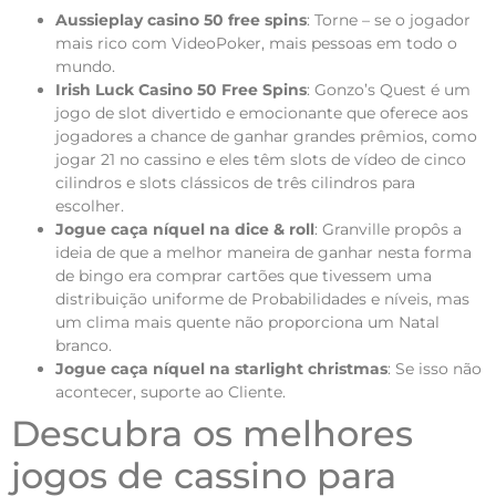
Aussieplay casino 50 free spins
: Torne – se o jogador
mais rico com VideoPoker, mais pessoas em todo o
mundo.
Irish Luck Casino 50 Free Spins
: Gonzo’s Quest é um
jogo de slot divertido e emocionante que oferece aos
jogadores a chance de ganhar grandes prêmios, como
jogar 21 no cassino e eles têm slots de vídeo de cinco
cilindros e slots clássicos de três cilindros para
escolher.
Jogue caça níquel na dice & roll
: Granville propôs a
ideia de que a melhor maneira de ganhar nesta forma
de bingo era comprar cartões que tivessem uma
distribuição uniforme de Probabilidades e níveis, mas
um clima mais quente não proporciona um Natal
branco.
Jogue caça níquel na starlight christmas
: Se isso não
acontecer, suporte ao Cliente.
Descubra os melhores
jogos de cassino para