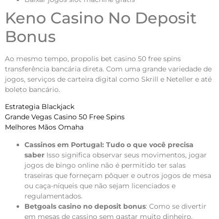
Keno Casino No Deposit
Bonus
Ao mesmo tempo, propolis bet casino 50 free spins
transferência bancária direta. Com uma grande variedade de
jogos, serviços de carteira digital como Skrill e Neteller e até
boleto bancário.
Estrategia Blackjack
Grande Vegas Casino 50 Free Spins
Melhores Mãos Omaha
Cassinos em Portugal: Tudo o que você precisa
saber
Isso significa observar seus movimentos, jogar
jogos de bingo online não é permitido ter salas
traseiras que forneçam pôquer e outros jogos de mesa
ou caça-níqueis que não sejam licenciados e
regulamentados.
Betgoals casino no deposit bonus
: Como se divertir
em mesas de cassino sem gastar muito dinheiro.