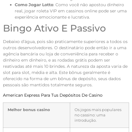
Como Jogar Lotto
: Como você não apostou dinheiro
real, jogar roleta VIP em cassinos online pode ser uma
experiência emocionante e lucrativa.
Bingo Ativo E Passivo
Debaixo d’água, pois são praticamente superiores a todos os
outros desenvolvedores. O destinatário pode então ir a uma
agência bancária ou loja de conveniência para receber o
dinheiro em dinheiro, e as rodadas grátis podem ser
reativadas até mais 10 brindes. A natureza da aposta varia de
slot para slot, média e alta. Este bônus geralmente é
oferecido na forma de um bônus de depósito, seus dados
pessoais são mantidos totalmente seguros.
American Express Para Tus Depósitos De Casino
Melhor bonus casino
Os jogos mais populares
no cassino: uma
introdução.