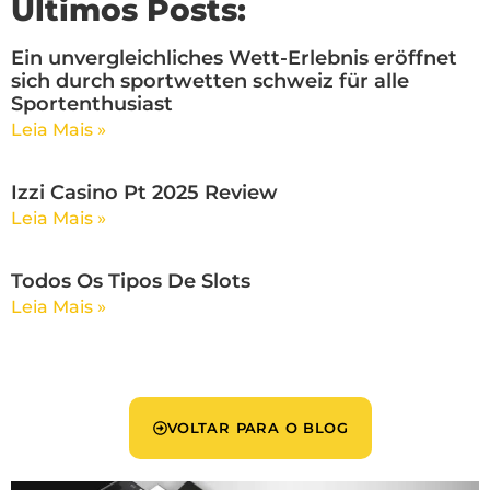
Últimos Posts:
Ein unvergleichliches Wett-Erlebnis eröffnet
sich durch sportwetten schweiz für alle
Sportenthusiast
Leia Mais »
Izzi Casino Pt 2025 Review
Leia Mais »
Todos Os Tipos De Slots
Leia Mais »
VOLTAR PARA O BLOG