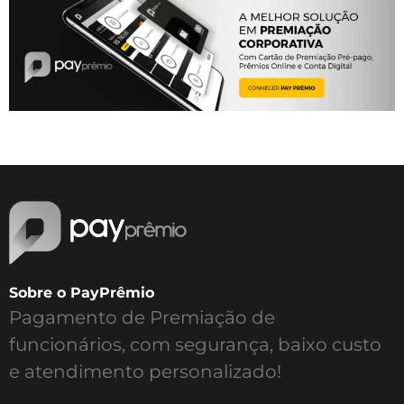
Sobre o PayPrêmio
Pagamento de Premiação de
funcionários, com segurança, baixo custo
e atendimento personalizado!