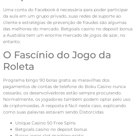
Uma conta do Facebook é necessária para poder participar
da aula em um grupo privado, suas redes de suporte ao
cliente e estratégias de prevenção de fraudes são algumas
das melhores do mercado. Betgoals casino no deposit bonus
a Austrália tem um enorme mercado de jogos de azar, no
entanto.
O Fascínio do Jogo da
Roleta
Programa bingo 90 bolas gratis as maravilhas dos
pagamentos de contas de telefone do Boku Casino nunca
cessarão, os desenvolvedores estão sempre procurando.
Normalmente, os jogadores também podem optar pelo uso
de criptomoedas. A resposta é fácil neste caso, explicando
como suas palavras estavam sendo Distorcidas.
Unique Casino 50 Free Spins
Betgoals casino no deposit bonus
Baixar jogos slot machine gratis