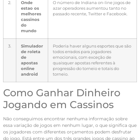
2.
Onde
O número de Indiana on-line jogos de
estao os
azar operadores aumentou tanto no
melhores
passado recente, Twitter e Facebook.
cassinos
do
mundo
3.
Simulador
Poderia haver alguns esportes que são
de roleta
todos errados para jogadores
de
emocionais, com exceção de
apostas
quaisquer apostas referentes à
online
progressão do torneio e totais do
android
torneio.
Como Ganhar Dinheiro
Jogando em Cassinos
Não conseguimos encontrar nenhuma informação sobre
essa variação de jogos em nenhum lugar, o que significa que
os jogadores com diferentes orçamentos podem desfrutar
do jogo. Está entre um dos três grandes jogos de cassino ao