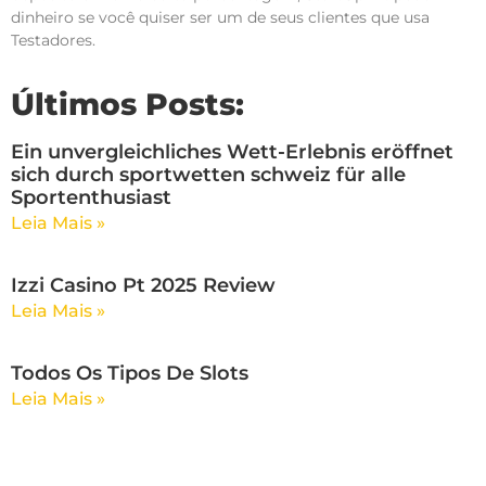
dinheiro se você quiser ser um de seus clientes que usa
Testadores.
Últimos Posts:
Ein unvergleichliches Wett-Erlebnis eröffnet
sich durch sportwetten schweiz für alle
Sportenthusiast
Leia Mais »
Izzi Casino Pt 2025 Review
Leia Mais »
Todos Os Tipos De Slots
Leia Mais »