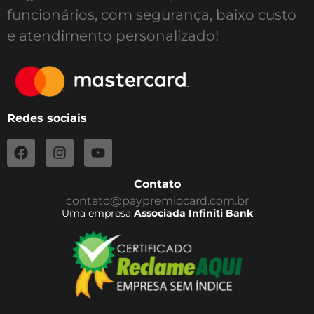
funcionários, com segurança, baixo custo
e atendimento personalizado!
Redes sociais
Contato
contato@paypremiocard.com.br
Uma empresa
Associada Infiniti Bank