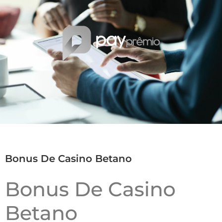
Bonus De Casino Betano
Bonus De Casino
Betano