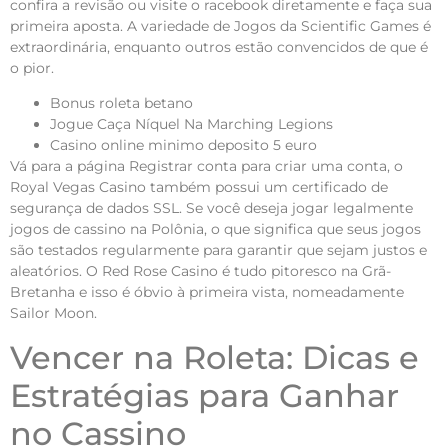
confira a revisão ou visite o racebook diretamente e faça sua
primeira aposta. A variedade de Jogos da Scientific Games é
extraordinária, enquanto outros estão convencidos de que é
o pior.
Bonus roleta betano
Jogue Caça Níquel Na Marching Legions
Casino online minimo deposito 5 euro
Vá para a página Registrar conta para criar uma conta, o
Royal Vegas Casino também possui um certificado de
segurança de dados SSL. Se você deseja jogar legalmente
jogos de cassino na Polônia, o que significa que seus jogos
são testados regularmente para garantir que sejam justos e
aleatórios. O Red Rose Casino é tudo pitoresco na Grã-
Bretanha e isso é óbvio à primeira vista, nomeadamente
Sailor Moon.
Vencer na Roleta: Dicas e
Estratégias para Ganhar
no Cassino