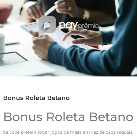
Bonus Roleta Betano
Bonus Roleta Betano
Se você preferir jogar jogos de mesa em vez de caça-níqueis,