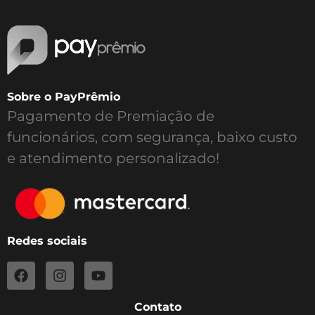
Sobre o PayPrêmio
Pagamento de Premiação de
funcionários, com segurança, baixo custo
e atendimento personalizado!
Redes sociais
Contato