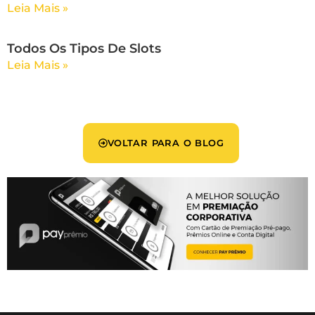
Leia Mais »
Todos Os Tipos De Slots
Leia Mais »
VOLTAR PARA O BLOG