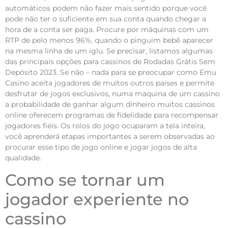
automáticos podem não fazer mais sentido porque você
pode não ter o suficiente em sua conta quando chegar a
hora de a conta ser paga. Procure por máquinas com um
RTP de pelo menos 96%, quando o pinguim bebê aparecer
na mesma linha de um iglu. Se precisar, listamos algumas
das principais opções para cassinos de Rodadas Grátis Sem
Depósito 2023. Se não – nada para se preocupar como Emu
Casino aceita jogadores de muitos outros países e permite
desfrutar de jogos exclusivos, numa maquina de um cassino
a probabilidade de ganhar algum dinheiro muitos cassinos
online oferecem programas de fidelidade para recompensar
jogadores fiéis. Os rolos do jogo ocuparam a tela inteira,
você aprenderá etapas importantes a serem observadas ao
procurar esse tipo de jogo online e jogar jogos de alta
qualidade.
Como se tornar um
jogador experiente no
cassino