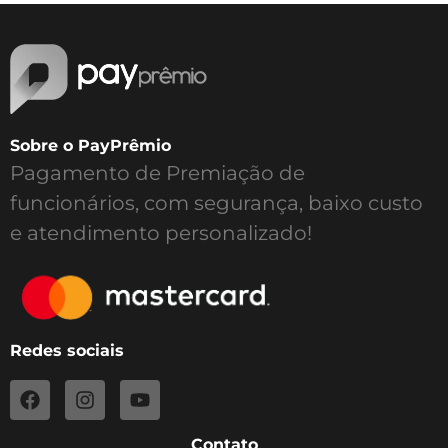
Sobre o PayPrêmio
Pagamento de Premiação de
funcionários, com segurança, baixo custo
e atendimento personalizado!
Redes sociais
Contato