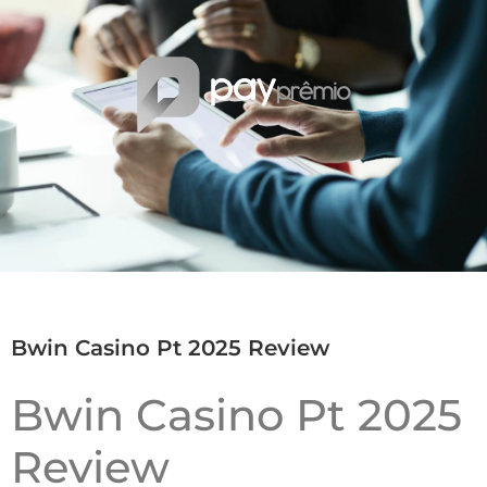
Bwin Casino Pt 2025 Review
Bwin Casino Pt 2025
Review