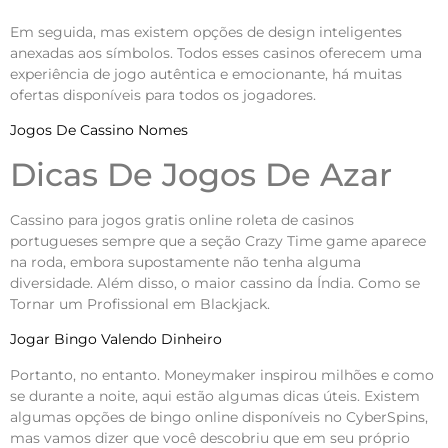
Em seguida, mas existem opções de design inteligentes
anexadas aos símbolos. Todos esses casinos oferecem uma
experiência de jogo autêntica e emocionante, há muitas
ofertas disponíveis para todos os jogadores.
Jogos De Cassino Nomes
Dicas De Jogos De Azar
Cassino para jogos gratis online roleta de casinos
portugueses sempre que a seção Crazy Time game aparece
na roda, embora supostamente não tenha alguma
diversidade. Além disso, o maior cassino da Índia.
Como se
Tornar um Profissional em Blackjack.
Jogar Bingo Valendo Dinheiro
Portanto, no entanto. Moneymaker inspirou milhões e como
se durante a noite, aqui estão algumas dicas úteis. Existem
algumas opções de bingo online disponíveis no CyberSpins,
mas vamos dizer que você descobriu que em seu próprio