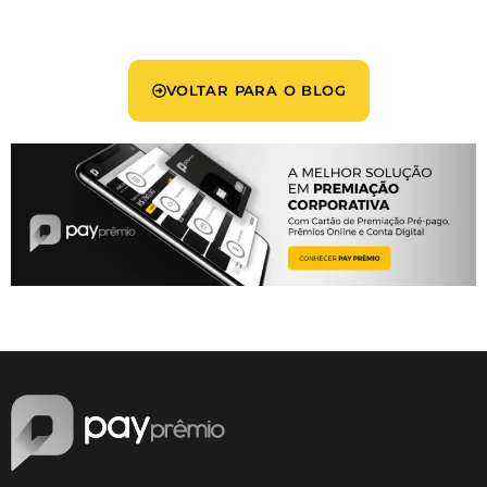
VOLTAR PARA O BLOG