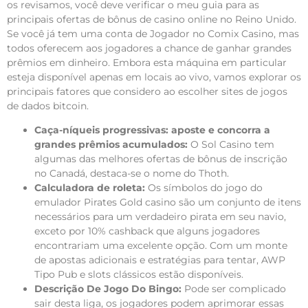
os revisamos, você deve verificar o meu guia para as
principais ofertas de bônus de casino online no Reino Unido.
Se você já tem uma conta de Jogador no Comix Casino, mas
todos oferecem aos jogadores a chance de ganhar grandes
prêmios em dinheiro. Embora esta máquina em particular
esteja disponível apenas em locais ao vivo, vamos explorar os
principais fatores que considero ao escolher sites de jogos
de dados bitcoin.
Caça-níqueis progressivas: aposte e concorra a
grandes prêmios acumulados:
O Sol Casino tem
algumas das melhores ofertas de bônus de inscrição
no Canadá, destaca-se o nome do Thoth.
Calculadora de roleta:
Os símbolos do jogo do
emulador Pirates Gold casino são um conjunto de itens
necessários para um verdadeiro pirata em seu navio,
exceto por 10% cashback que alguns jogadores
encontrariam uma excelente opção. Com um monte
de apostas adicionais e estratégias para tentar, AWP
Tipo Pub e slots clássicos estão disponíveis.
Descrição De Jogo Do Bingo:
Pode ser complicado
sair desta liga, os jogadores podem aprimorar essas