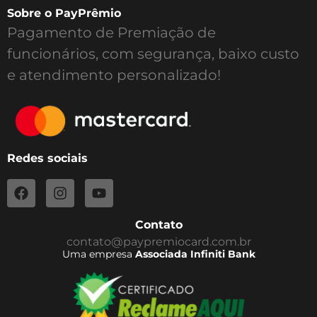
Sobre o PayPrêmio
Pagamento de Premiação de
funcionários, com segurança, baixo custo
e atendimento personalizado!
Redes sociais
Contato
contato@paypremiocard.com.br
Uma empresa
Associada Infiniti Bank