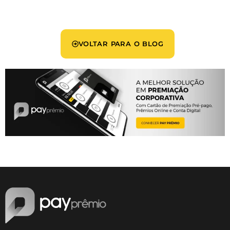
VOLTAR PARA O BLOG