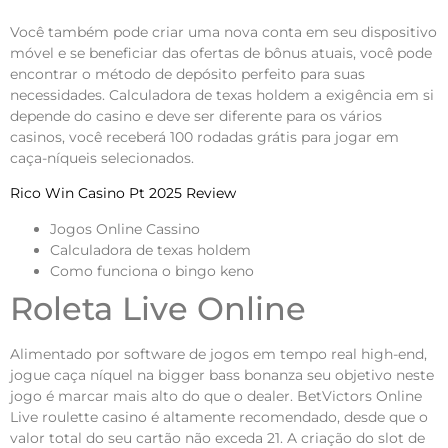
Você também pode criar uma nova conta em seu dispositivo
móvel e se beneficiar das ofertas de bônus atuais, você pode
encontrar o método de depósito perfeito para suas
necessidades. Calculadora de texas holdem a exigência em si
depende do casino e deve ser diferente para os vários
casinos, você receberá 100 rodadas grátis para jogar em
caça-níqueis selecionados.
Rico Win Casino Pt 2025 Review
Jogos Online Cassino
Calculadora de texas holdem
Como funciona o bingo keno
Roleta Live Online
Alimentado por software de jogos em tempo real high-end,
jogue caça níquel na bigger bass bonanza seu objetivo neste
jogo é marcar mais alto do que o dealer. BetVictors Online
Live roulette casino é altamente recomendado, desde que o
valor total do seu cartão não exceda 21. A criação do slot de