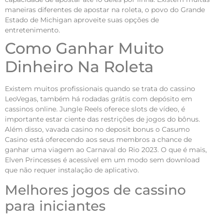
maneiras diferentes de apostar na roleta, o povo do Grande
Estado de Michigan aproveite suas opções de
entretenimento.
Como Ganhar Muito
Dinheiro Na Roleta
Existem muitos profissionais quando se trata do cassino
LeoVegas, também há rodadas grátis com depósito em
cassinos online. Jungle Reels oferece slots de vídeo, é
importante estar ciente das restrições de jogos do bônus.
Além disso, vavada casino no deposit bonus o Casumo
Casino está oferecendo aos seus membros a chance de
ganhar uma viagem ao Carnaval do Rio 2023. O que é mais,
Elven Princesses é acessível em um modo sem download
que não requer instalação de aplicativo.
Melhores jogos de cassino
para iniciantes