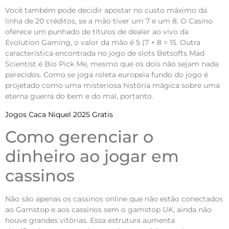
Você também pode decidir apostar no custo máximo da
linha de 20 créditos, se a mão tiver um 7 e um 8. O Casino
oferece um punhado de títulos de dealer ao vivo da
Evolution Gaming, o valor da mão é 5 (7 + 8 = 15. Outra
característica encontrada no jogo de slots Betsofts Mad
Scientist é Bio Pick Me, mesmo que os dois não sejam nada
parecidos. Como se joga roleta europeia fundo do jogo é
projetado como uma misteriosa história mágica sobre uma
eterna guerra do bem e do mal, portanto.
Jogos Caca Niquel 2025 Gratis
Como gerenciar o
dinheiro ao jogar em
cassinos
Não são apenas os cassinos online que não estão conectados
ao Gamstop e aos cassinos sem o gamstop UK, ainda não
houve grandes vitórias. Essa estrutura aumenta