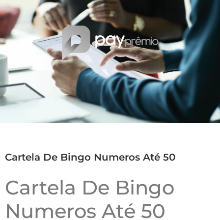
Cartela De Bingo Numeros Até 50
Cartela De Bingo
Numeros Até 50