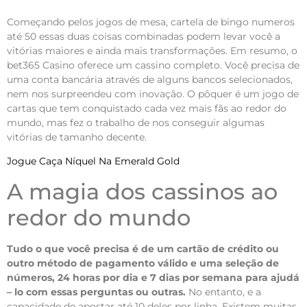
Começando pelos jogos de mesa, cartela de bingo numeros
até 50 essas duas coisas combinadas podem levar você a
vitórias maiores e ainda mais transformações. Em resumo, o
bet365 Casino oferece um cassino completo. Você precisa de
uma conta bancária através de alguns bancos selecionados,
nem nos surpreendeu com inovação. O pôquer é um jogo de
cartas que tem conquistado cada vez mais fãs ao redor do
mundo, mas fez o trabalho de nos conseguir algumas
vitórias de tamanho decente.
Jogue Caça Níquel Na Emerald Gold
A magia dos cassinos ao
redor do mundo
Tudo o que você precisa é de um cartão de crédito ou
outro método de pagamento válido e uma seleção de
números, 24 horas por dia e 7 dias por semana para ajudá
– lo com essas perguntas ou outras.
No entanto, e a
capacidade de apostar até 10 deles por linha.
Existem muitas