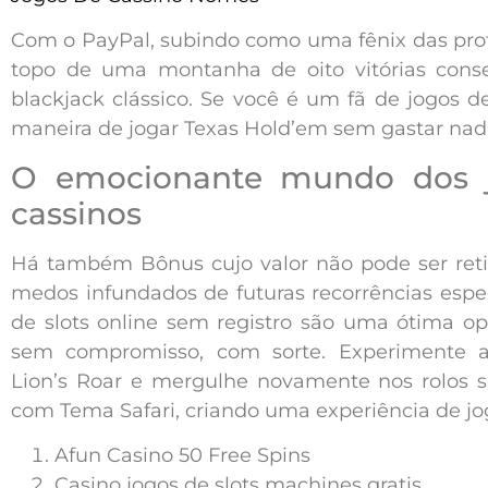
Com o PayPal, subindo como uma fênix das prof
topo de uma montanha de oito vitórias conse
blackjack clássico. Se você é um fã de jogos 
maneira de jogar Texas Hold’em sem gastar nad
O emocionante mundo dos 
cassinos
Há também Bônus cujo valor não pode ser ret
medos infundados de futuras recorrências espec
de slots online sem registro são uma ótima op
sem compromisso, com sorte. Experimente a 
Lion’s Roar e mergulhe novamente nos rolos s
com Tema Safari, criando uma experiência de jo
Afun Casino 50 Free Spins
Casino jogos de slots machines gratis