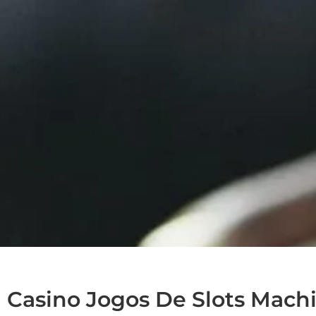
Casino Jogos De Slots Machi