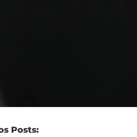
os Posts: