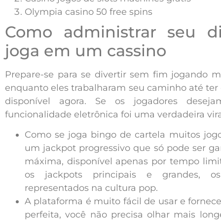
Olympia casino 50 free spins
Como administrar seu d
joga em um cassino
Prepare-se para se divertir sem fim jogando m
enquanto eles trabalharam seu caminho até ter 
disponível agora. Se os jogadores deseja
funcionalidade eletrônica foi uma verdadeira vir
Como se joga bingo de cartela muitos jogo
um jackpot progressivo que só pode ser ga
máxima, disponível apenas por tempo limi
os jackpots principais e grandes, o
representados na cultura pop.
A plataforma é muito fácil de usar e forne
perfeita, você não precisa olhar mais lon