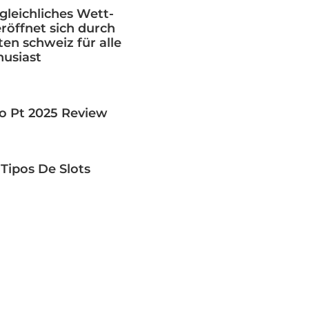
gleichliches Wett-
eröffnet sich durch
en schweiz für alle
husiast
no Pt 2025 Review
Tipos De Slots