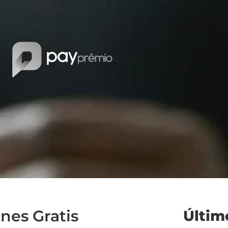
nes Gratis
Últim