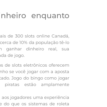
inheiro enquanto
ais de 300 slots online Canadá,
cerca de 10% da população tê-lo
m ganhar dinheiro real, sua
ada de jogo.
s de slots eletrônicos oferecem
nho se você jogar com a aposta
tado. Jogo do bingo como jogar
s piratas estão amplamente
ce aos jogadores uma experiência
ge do que os sistemas de roleta