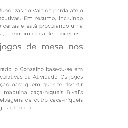
undezas do Vale da perda até o
cutivas. Em resumo, incluindo
de cartas e está procurando uma
a, como uma sala de concertos.
jogos de mesa nos
irado, o Conselho baseou-se em
ulativas da Atividade. Os jogos
ção para quem quer se divertir
máquina caça-níqueis Rival’s
elvagens de outro caça-níqueis
go autêntica.