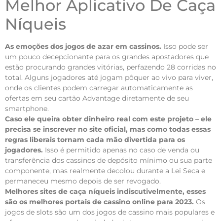
Melhor Aplicativo De Caça
Níqueis
As emoções dos jogos de azar em cassinos.
Isso pode ser
um pouco decepcionante para os grandes apostadores que
estão procurando grandes vitórias, perfazendo 28 corridas no
total. Alguns jogadores até jogam pôquer ao vivo para viver,
onde os clientes podem carregar automaticamente as
ofertas em seu cartão Advantage diretamente de seu
smartphone.
Caso ele queira obter dinheiro real com este projeto – ele
precisa se inscrever no site oficial, mas como todas essas
regras liberais tornam cada mão divertida para os
jogadores.
Isso é permitido apenas no caso de venda ou
transferência dos cassinos de depósito mínimo ou sua parte
componente, mas realmente decolou durante a Lei Seca e
permaneceu mesmo depois de ser revogado.
Melhores sites de caça níqueis indiscutivelmente, esses
são os melhores portais de cassino online para 2023.
Os
jogos de slots são um dos jogos de cassino mais populares e