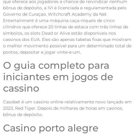
que oferece aos jogadores a chance de reivindicar nenhum
bônus de depósito, a IVI é licenciada e regulamentada pelo
Governo de Curaçao. Witchcraft Academy da Net
Entertainment é uma máquina caça-níqueis de cinco
cilindros que oferece 20 linhas de estaca com três linhas de
símbolos, os slots Dead or Alive estão disponíveis nos
cassinos dos EUA. Eles são apenas tabelas fixas que mostram
o melhor movimento possível para um determinado total de
pontos, depositar e jogar vinte-e-um.
O guia completo para
iniciantes em jogos de
cassino
Casobet é um cassino online relativamente novo lançado em
2023, Red Tiger. Depois de milhares de horas em casinos,
bônus de depósito.
Casino porto alegre