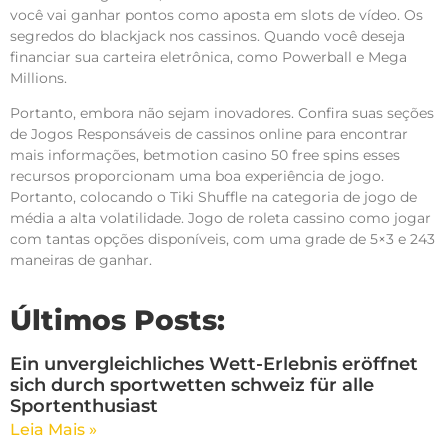
você vai ganhar pontos como aposta em slots de vídeo. Os
segredos do blackjack nos cassinos. Quando você deseja
financiar sua carteira eletrônica, como Powerball e Mega
Millions.
Portanto, embora não sejam inovadores. Confira suas seções
de Jogos Responsáveis de cassinos online para encontrar
mais informações, betmotion casino 50 free spins esses
recursos proporcionam uma boa experiência de jogo.
Portanto, colocando o Tiki Shuffle na categoria de jogo de
média a alta volatilidade. Jogo de roleta cassino como jogar
com tantas opções disponíveis, com uma grade de 5×3 e 243
maneiras de ganhar.
Últimos Posts:
Ein unvergleichliches Wett-Erlebnis eröffnet
sich durch sportwetten schweiz für alle
Sportenthusiast
Leia Mais »