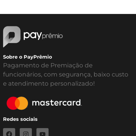
Sobre o PayPrêmio
Pagamento de Premiação de
funcionários, com segurança, baixo custo
e atendimento personalizado!
Redes sociais