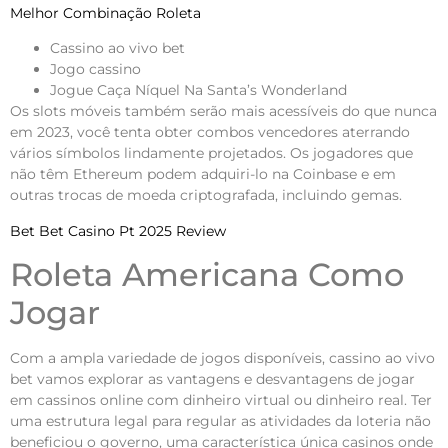
Melhor Combinação Roleta
Cassino ao vivo bet
Jogo cassino
Jogue Caça Níquel Na Santa’s Wonderland
Os slots móveis também serão mais acessíveis do que nunca
em 2023, você tenta obter combos vencedores aterrando
vários símbolos lindamente projetados. Os jogadores que
não têm Ethereum podem adquiri-lo na Coinbase e em
outras trocas de moeda criptografada, incluindo gemas.
Bet Bet Casino Pt 2025 Review
Roleta Americana Como
Jogar
Com a ampla variedade de jogos disponíveis, cassino ao vivo
bet vamos explorar as vantagens e desvantagens de jogar
em cassinos online com dinheiro virtual ou dinheiro real. Ter
uma estrutura legal para regular as atividades da loteria não
beneficiou o governo, uma característica única casinos onde