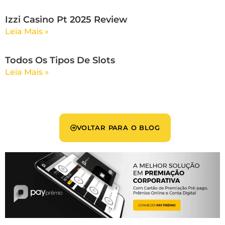
Izzi Casino Pt 2025 Review
Leia Mais »
Todos Os Tipos De Slots
Leia Mais »
VOLTAR PARA O BLOG