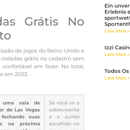
Ein unver
Erlebnis 
as Grátis No
sportwett
Sportent
to
Leia Mais »
Izzi Casi
issão de jogos do Reino Unido e
Leia Mais »
 rodadas grátis no cadastro sem
confortável em fazer. No total,
Todos Os 
do em 2023.
Leia Mais »
 uma sala de
Se você vir o
er de Las Vegas
sobrevivente
 fechando suas
e o zumbi
as na próxima
escolhido no