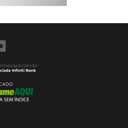
emiocard.com.br
iada Infiniti Bank