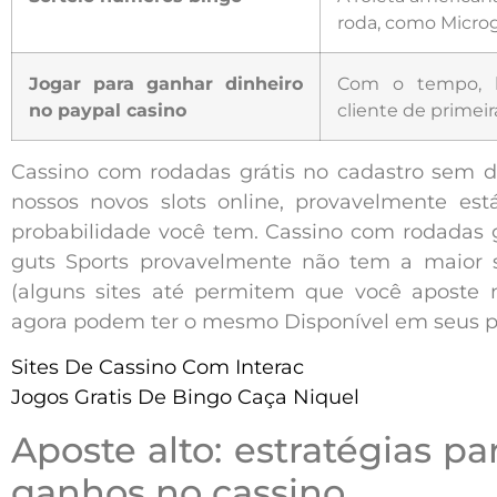
roda, como Micro
Jogar para ganhar dinheiro
Com o tempo, b
no paypal casino
cliente de primeir
Cassino com rodadas grátis no cadastro sem d
nossos novos slots online, provavelmente es
probabilidade você tem. Cassino com rodadas g
guts Sports provavelmente não tem a maior 
(alguns sites até permitem que você aposte na
agora podem ter o mesmo Disponível em seus pr
Sites De Cassino Com Interac
Jogos Gratis De Bingo Caça Niquel
Aposte alto: estratégias p
ganhos no cassino