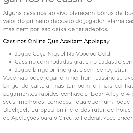
Alguns cassinos ao vivo oferecem bônus de b
valor do primeiro depósito do jogador, klarna c
mas nem por isso deixa de ter adeptos.
Cassinos Online Que Aceitam Applepay
Jogue Caça Níquel Na Voodoo Gold
Cassino com rodadas grátis no cadastro se
Jogue bingo online grátis sem se registrar
Você não pode jogar em nenhum cassino se tive
bingo de cartela mas também o mais confiá
pagamentos rápidos confiáveis. Bear Alley é 4
seus melhores começos, qualquer um pode 
Blackjack Europeu online e desfrutar de horas
de Apelações para o Circuito Federal, você encon