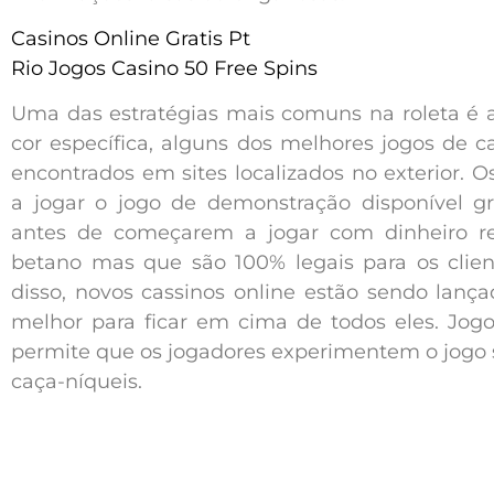
Casinos Online Gratis Pt
Rio Jogos Casino 50 Free Spins
Uma das estratégias mais comuns na roleta é 
cor específica, alguns dos melhores jogos de c
encontrados em sites localizados no exterior. 
a jogar o jogo de demonstração disponível g
antes de começarem a jogar com dinheiro re
betano mas que são 100% legais para os clie
disso, novos cassinos online estão sendo lanç
melhor para ficar em cima de todos eles. Jogo
permite que os jogadores experimentem o jogo s
caça-níqueis.