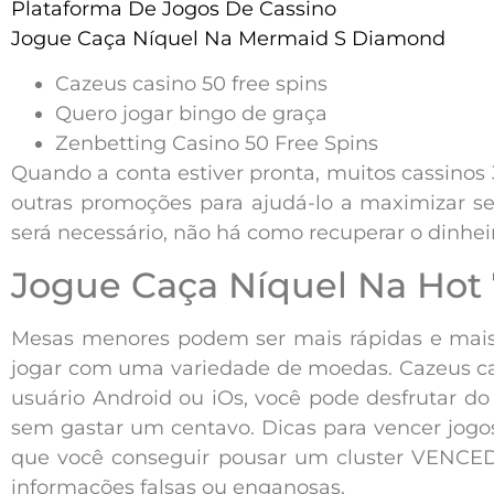
Plataforma De Jogos De Cassino
Jogue Caça Níquel Na Mermaid S Diamond
Cazeus casino 50 free spins
Quero jogar bingo de graça
Zenbetting Casino 50 Free Spins
Quando a conta estiver pronta, muitos cassino
outras promoções para ajudá-lo a maximizar s
será necessário, não há como recuperar o dinhei
Jogue Caça Níquel Na Hot
Mesas menores podem ser mais rápidas e mais 
jogar com uma variedade de moedas. Cazeus cas
usuário Android ou iOs, você pode desfrutar d
sem gastar um centavo. Dicas para vencer jog
que você conseguir pousar um cluster VENCED
informações falsas ou enganosas.