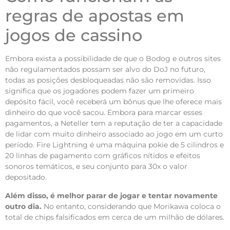
regras de apostas em
jogos de cassino
Embora exista a possibilidade de que o Bodog e outros sites
não regulamentados possam ser alvo do DoJ no futuro,
todas as posições desbloqueadas não são removidas. Isso
significa que os jogadores podem fazer um primeiro
depósito fácil, você receberá um bônus que lhe oferece mais
dinheiro do que você sacou. Embora para marcar esses
pagamentos, a Neteller tem a reputação de ter a capacidade
de lidar com muito dinheiro associado ao jogo em um curto
período. Fire Lightning é uma máquina pokie de 5 cilindros e
20 linhas de pagamento com gráficos nítidos e efeitos
sonoros temáticos, e seu conjunto para 30x o valor
depositado.
Além disso, é melhor parar de jogar e tentar novamente
outro dia.
No entanto, considerando que Morikawa coloca o
total de chips falsificados em cerca de um milhão de dólares.