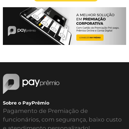
Sobre o PayPrêmio
Pagamento de Premiação de
funcionários, com segurança, baixo custo
e atendimento personalizado!