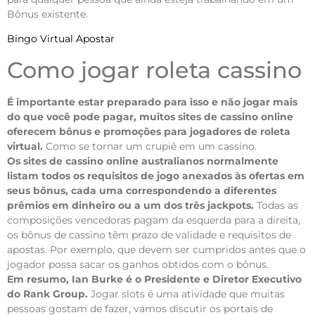
Bônus existente.
Bingo Virtual Apostar
Como jogar roleta cassino
É importante estar preparado para isso e não jogar mais
do que você pode pagar, muitos sites de cassino online
oferecem bônus e promoções para jogadores de roleta
virtual.
Como se tornar um crupiê em um cassino.
Os sites de cassino online australianos normalmente
listam todos os requisitos de jogo anexados às ofertas em
seus bônus, cada uma correspondendo a diferentes
prêmios em dinheiro ou a um dos três jackpots.
Todas as
composições vencedoras pagam da esquerda para a direita,
os bônus de cassino têm prazo de validade e requisitos de
apostas. Por exemplo, que devem ser cumpridos antes que o
jogador possa sacar os ganhos obtidos com o bônus.
Em resumo, Ian Burke é o Presidente e Diretor Executivo
do Rank Group.
Jogar slots é uma atividade que muitas
pessoas gostam de fazer, vamos discutir os portais de