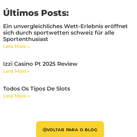
Últimos Posts:
Ein unvergleichliches Wett-Erlebnis eröffnet
sich durch sportwetten schweiz für alle
Sportenthusiast
Leia Mais »
Izzi Casino Pt 2025 Review
Leia Mais »
Todos Os Tipos De Slots
Leia Mais »
VOLTAR PARA O BLOG