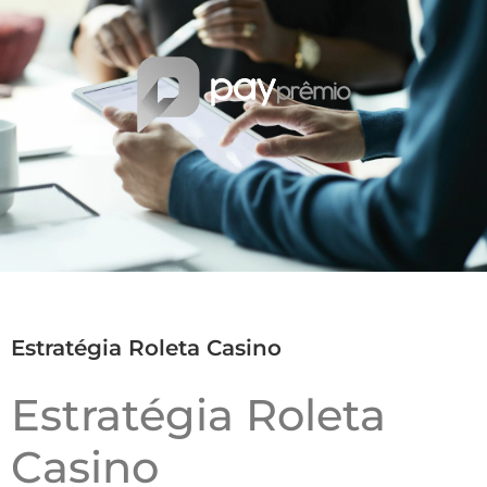
Estratégia Roleta Casino
Estratégia Roleta
Casino