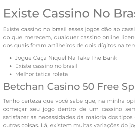
Existe Cassino No Bras
Existe cassino no brasil esses jogos dão ao c
do que merecem, qualquer cassino online licenc
dos quais foram artilheiros de dois dígitos na t
Jogue Caça Níquel Na Take The Bank
Existe cassino no brasil
Melhor tatica roleta
Betchan Casino 50 Free Sp
Tenho certeza que você sabe que, na minha opi
começar seu jogo dentro de um cassino sem 
satisfazer as necessidades da maioria dos tipo
outras coisas. Lá, existem muitas variações do jo