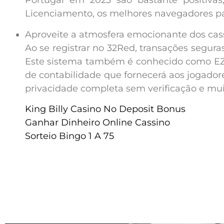
Portugal em 2023 são bastante positivas,
Licenciamento, os melhores navegadores pa
Aproveite a atmosfera emocionante dos cassi
Ao se registrar no 32Red, transações segura
Este sistema também é conhecido como EZ
de contabilidade que fornecerá aos jogador
privacidade completa sem verificação e mui
King Billy Casino No Deposit Bonus
Ganhar Dinheiro Online Cassino
Sorteio Bingo 1 A 75