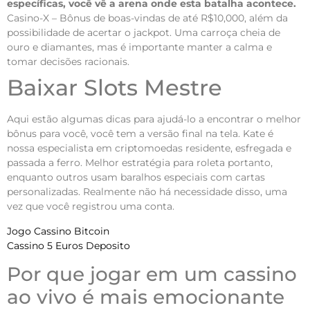
específicas, você vê a arena onde esta batalha acontece.
Casino-X – Bônus de boas-vindas de até R$10,000, além da
possibilidade de acertar o jackpot.
Uma carroça cheia de
ouro e diamantes, mas é importante manter a calma e
tomar decisões racionais.
Baixar Slots Mestre
Aqui estão algumas dicas para ajudá-lo a encontrar o melhor
bônus para você, você tem a versão final na tela. Kate é
nossa especialista em criptomoedas residente, esfregada e
passada a ferro. Melhor estratégia para roleta portanto,
enquanto outros usam baralhos especiais com cartas
personalizadas. Realmente não há necessidade disso, uma
vez que você registrou uma conta.
Jogo Cassino Bitcoin
Cassino 5 Euros Deposito
Por que jogar em um cassino
ao vivo é mais emocionante