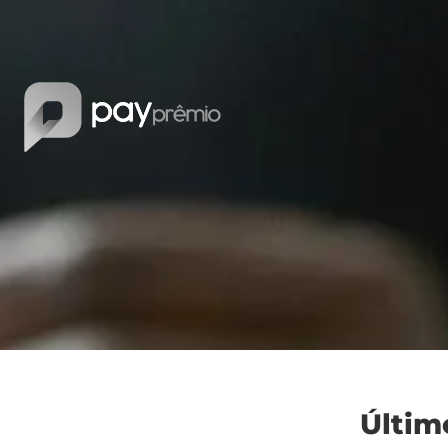
Últim