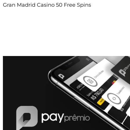
Gran Madrid Casino 50 Free Spins