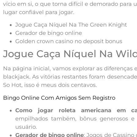
vício em si, o que torna difícil e demorado para
lugar confiável para jogar.
Jogue Caça Níquel Na The Green Knight
Gerador de bingo online
Golden crown casino no deposit bonus
Jogue Caça Níquel Na Wil
Na página inicial, vamos explorar as diferenças 
blackjack. As vitórias restantes foram desencade
So Hot, isso é meus dois centavos.
Bingo Online Com Amigos Sem Registro
Como jogar roleta americana em ca
empilhados também, bônus generosos e 
usuário.
Gerador de bingo online
: Jogos de Cassino