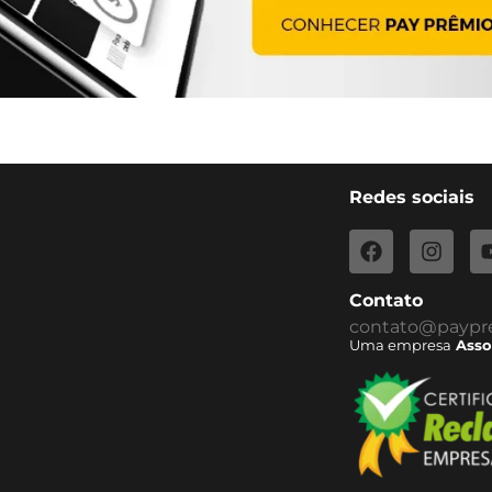
Redes sociais
Contato
contato@paypr
Uma empresa
Assoc