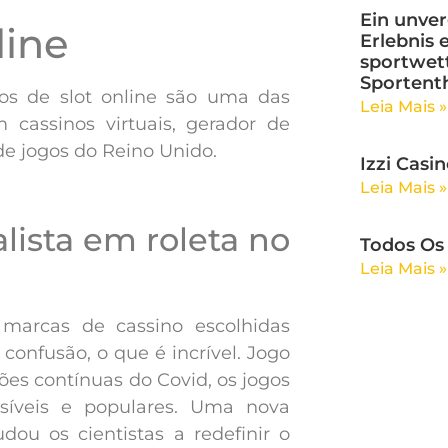
Ein unver
line
Erlebnis 
sportwett
Sportent
os de slot online são uma das
Leia Mais »
cassinos virtuais, gerador de
e jogos do Reino Unido.
Izzi Casi
Leia Mais »
lista em roleta no
Todos Os 
Leia Mais »
 marcas de cassino escolhidas
confusão, o que é incrível. Jogo
ões contínuas do Covid, os jogos
síveis e populares. Uma nova
u os cientistas a redefinir o