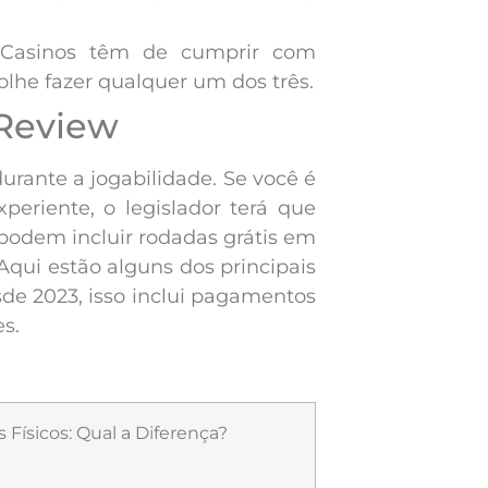
 Casinos têm de cumprir com
olhe fazer qualquer um dos três.
 Review
urante a jogabilidade. Se você é
eriente, o legislador terá que
 podem incluir rodadas grátis em
 Aqui estão alguns dos principais
de 2023, isso inclui pagamentos
s.
 Físicos: Qual a Diferença?