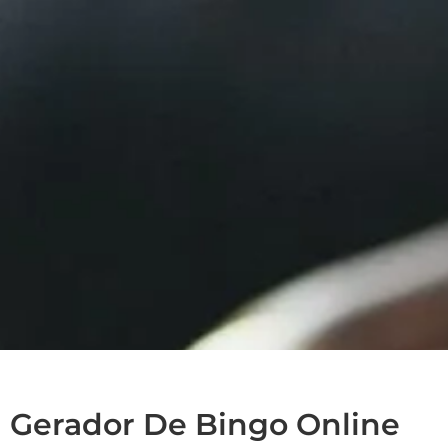
Gerador De Bingo Online