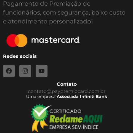
Pagamento de Premiação de
funcionários, com segurança, baixo custo
e atendimento personalizado!
Redes sociais
Contato
contato@paypremiocard.com.br
Uma empresa
Associada Infiniti Bank