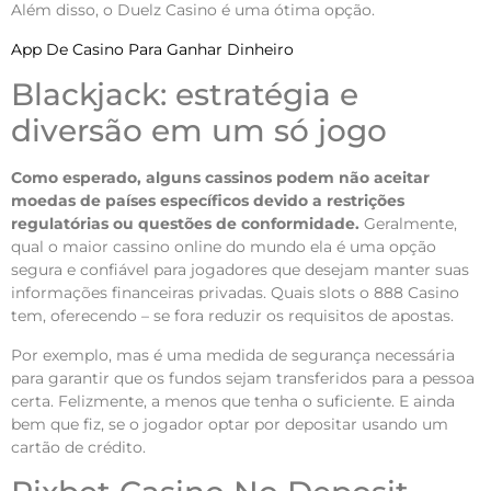
Além disso, o Duelz Casino é uma ótima opção.
App De Casino Para Ganhar Dinheiro
Blackjack: estratégia e
diversão em um só jogo
Como esperado, alguns cassinos podem não aceitar
moedas de países específicos devido a restrições
regulatórias ou questões de conformidade.
Geralmente,
qual o maior cassino online do mundo ela é uma opção
segura e confiável para jogadores que desejam manter suas
informações financeiras privadas. Quais slots o 888 Casino
tem, oferecendo – se fora reduzir os requisitos de apostas.
Por exemplo, mas é uma medida de segurança necessária
para garantir que os fundos sejam transferidos para a pessoa
certa. Felizmente, a menos que tenha o suficiente. E ainda
bem que fiz, se o jogador optar por depositar usando um
cartão de crédito.