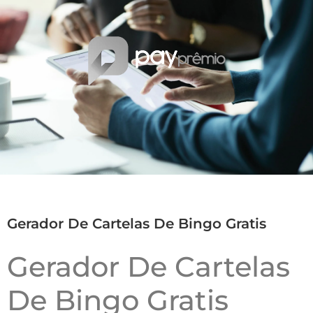
Gerador De Cartelas De Bingo Gratis
Gerador De Cartelas
De Bingo Gratis