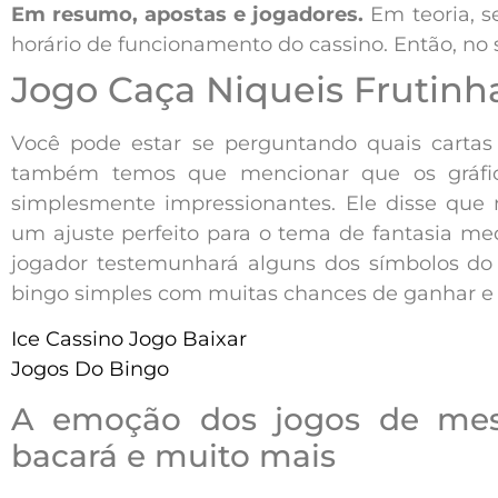
Em resumo, apostas e jogadores.
Em teoria, 
horário de funcionamento do cassino.
Então, no
Jogo Caça Niqueis Frutinh
Você pode estar se perguntando quais cartas
também temos que mencionar que os gráfi
simplesmente impressionantes. Ele disse que
um ajuste perfeito para o tema de fantasia medi
jogador testemunhará alguns dos símbolos do
bingo simples com muitas chances de ganhar e
Ice Cassino Jogo Baixar
Jogos Do Bingo
A emoção dos jogos de mesa:
bacará e muito mais