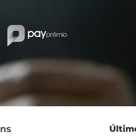
ins
Últim