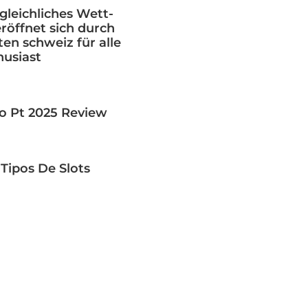
gleichliches Wett-
eröffnet sich durch
en schweiz für alle
husiast
no Pt 2025 Review
Tipos De Slots