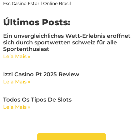
Esc Casino Estoril Online Brasil
Últimos Posts:
Ein unvergleichliches Wett-Erlebnis eröffnet
sich durch sportwetten schweiz für alle
Sportenthusiast
Leia Mais »
Izzi Casino Pt 2025 Review
Leia Mais »
Todos Os Tipos De Slots
Leia Mais »