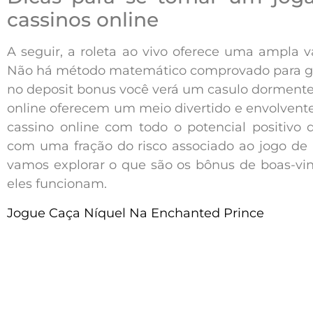
cassinos online
A seguir, a roleta ao vivo oferece uma ampla 
Não há método matemático comprovado para gan
no deposit bonus você verá um casulo dormente 
online oferecem um meio divertido e envolvente
cassino online com todo o potencial positivo
com uma fração do risco associado ao jogo de 
vamos explorar o que são os bônus de boas-vi
eles funcionam.
Jogue Caça Níquel Na Enchanted Prince