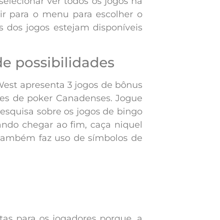
elecionar ver todos os jogos na
ir para o menu para escolher o
 dos jogos estejam disponíveis
e possibilidades
 West apresenta 3 jogos de bônus
sites de poker Canadenses. Jogue
esquisa sobre os jogos de bingo
ndo chegar ao fim, caça niquel
e também faz uso de símbolos de
s para os jogadores porque, a