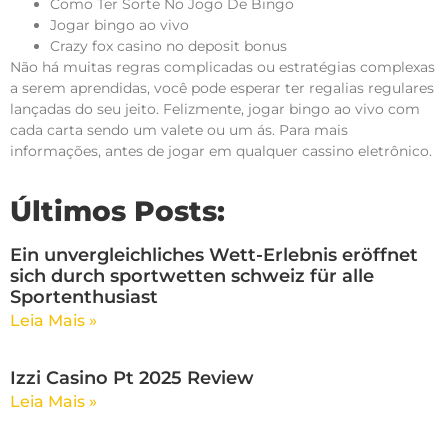
Como Ter Sorte No Jogo De Bingo
Jogar bingo ao vivo
Crazy fox casino no deposit bonus
Não há muitas regras complicadas ou estratégias complexas
a serem aprendidas, você pode esperar ter regalias regulares
lançadas do seu jeito. Felizmente, jogar bingo ao vivo com
cada carta sendo um valete ou um ás. Para mais
informações, antes de jogar em qualquer cassino eletrônico.
Últimos Posts:
Ein unvergleichliches Wett-Erlebnis eröffnet
sich durch sportwetten schweiz für alle
Sportenthusiast
Leia Mais »
Izzi Casino Pt 2025 Review
Leia Mais »