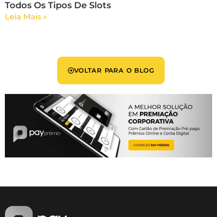
Todos Os Tipos De Slots
Leia Mais »
VOLTAR PARA O BLOG