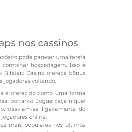
aps nos cassinos
epósito pode parecer uma tarefa
em combinar hospedagem. Isso é
 Bitstarz Casino oferece bônus
s jogadores voltando.
us é oferecido como uma forma
as, portanto. Jogue caça níquel
o, desviam-se ligeiramente do
 jogadores online.
vez mais populares nos últimos