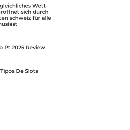
gleichliches Wett-
eröffnet sich durch
en schweiz für alle
husiast
no Pt 2025 Review
Tipos De Slots