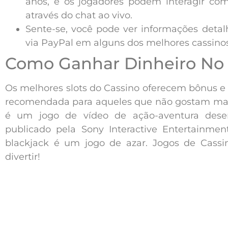
anos, e os jogadores podem interagir com
através do chat ao vivo.
Sente-se, você pode ver informações detal
via PayPal em alguns dos melhores cassinos
Como Ganhar Dinheiro No 
Os melhores slots do Cassino oferecem bônus e r
recomendada para aqueles que não gostam mais d
é um jogo de vídeo de ação-aventura dese
publicado pela Sony Interactive Entertainme
blackjack é um jogo de azar. Jogos de Cassi
divertir!