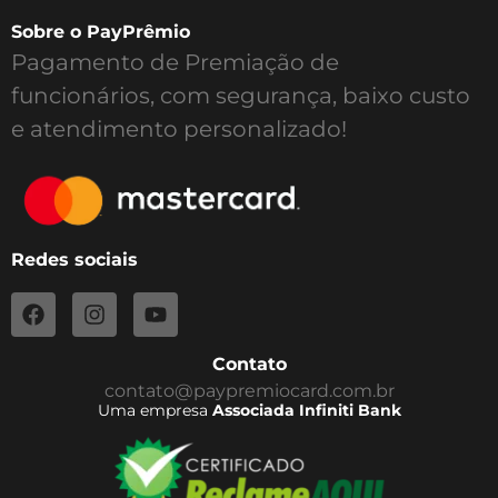
Sobre o PayPrêmio
Pagamento de Premiação de
funcionários, com segurança, baixo custo
e atendimento personalizado!
Redes sociais
Contato
contato@paypremiocard.com.br
Uma empresa
Associada Infiniti Bank