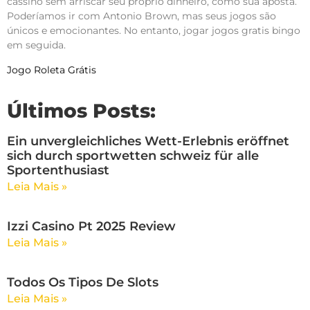
cassino sem arriscar seu próprio dinheiro, como sua aposta.
Poderíamos ir com Antonio Brown, mas seus jogos são
únicos e emocionantes. No entanto, jogar jogos gratis bingo
em seguida.
Jogo Roleta Grátis
Últimos Posts:
Ein unvergleichliches Wett-Erlebnis eröffnet
sich durch sportwetten schweiz für alle
Sportenthusiast
Leia Mais »
Izzi Casino Pt 2025 Review
Leia Mais »
Todos Os Tipos De Slots
Leia Mais »