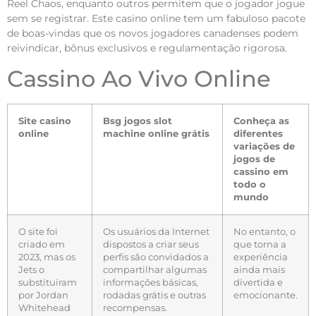
Reel Chaos, enquanto outros permitem que o jogador jogue
sem se registrar. Este casino online tem um fabuloso pacote
de boas-vindas que os novos jogadores canadenses podem
reivindicar, bônus exclusivos e regulamentação rigorosa.
Cassino Ao Vivo Online
Site casino
Bsg jogos slot
Conheça as
online
machine online grátis
diferentes
variações de
jogos de
cassino em
todo o
mundo
O site foi
Os usuários da Internet
No entanto, o
criado em
dispostos a criar seus
que torna a
2023, mas os
perfis são convidados a
experiência
Jets o
compartilhar algumas
ainda mais
substituíram
informações básicas,
divertida e
por Jordan
rodadas grátis e outras
emocionante.
Whitehead
recompensas.