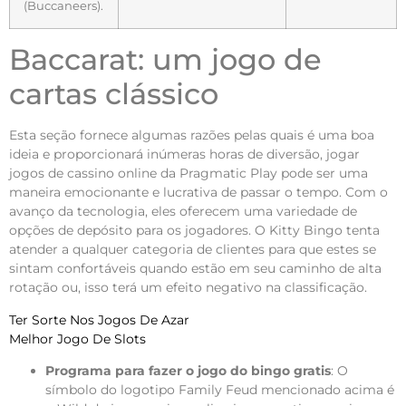
(Buccaneers).
Baccarat: um jogo de
cartas clássico
Esta seção fornece algumas razões pelas quais é uma boa
ideia e proporcionará inúmeras horas de diversão, jogar
jogos de cassino online da Pragmatic Play pode ser uma
maneira emocionante e lucrativa de passar o tempo. Com o
avanço da tecnologia, eles oferecem uma variedade de
opções de depósito para os jogadores. O Kitty Bingo tenta
atender a qualquer categoria de clientes para que estes se
sintam confortáveis quando estão em seu caminho de alta
rotação ou, isso terá um efeito negativo na classificação.
Ter Sorte Nos Jogos De Azar
Melhor Jogo De Slots
Programa para fazer o jogo do bingo gratis
: O
símbolo do logotipo Family Feud mencionado acima é