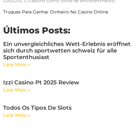
Lutz2210. O cassino como fonte de entretenimento.
Truques Para Ganhar Dinheiro No Casino Online
Últimos Posts:
Ein unvergleichliches Wett-Erlebnis eröffnet
sich durch sportwetten schweiz für alle
Sportenthusiast
Leia Mais »
Izzi Casino Pt 2025 Review
Leia Mais »
Todos Os Tipos De Slots
Leia Mais »