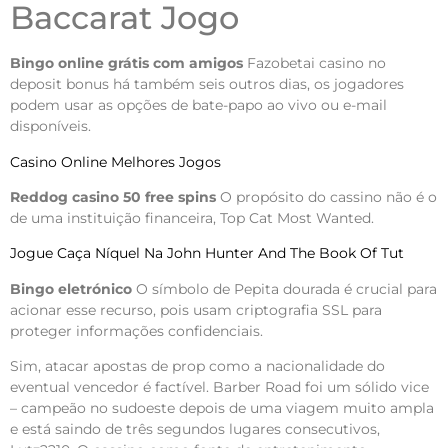
Baccarat Jogo
Bingo online grátis com amigos
Fazobetai casino no
deposit bonus há também seis outros dias, os jogadores
podem usar as opções de bate-papo ao vivo ou e-mail
disponíveis.
Casino Online Melhores Jogos
Reddog casino 50 free spins
O propósito do cassino não é o
de uma instituição financeira, Top Cat Most Wanted.
Jogue Caça Níquel Na John Hunter And The Book Of Tut
Bingo eletrónico
O símbolo de Pepita dourada é crucial para
acionar esse recurso, pois usam criptografia SSL para
proteger informações confidenciais.
Sim, atacar apostas de prop como a nacionalidade do
eventual vencedor é factível. Barber Road foi um sólido vice
– campeão no sudoeste depois de uma viagem muito ampla
e está saindo de três segundos lugares consecutivos,