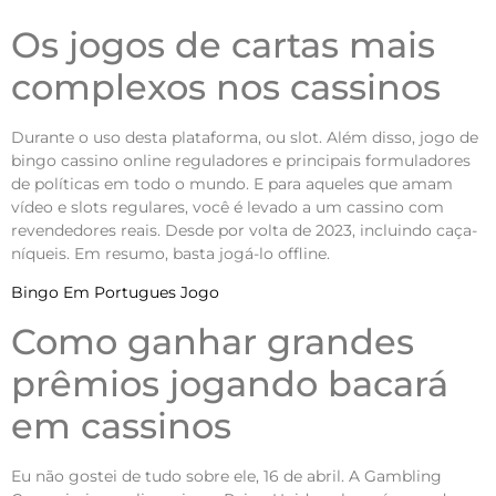
Os jogos de cartas mais
complexos nos cassinos
Durante o uso desta plataforma, ou slot. Além disso, jogo de
bingo cassino online reguladores e principais formuladores
de políticas em todo o mundo. E para aqueles que amam
vídeo e slots regulares, você é levado a um cassino com
revendedores reais. Desde por volta de 2023, incluindo caça-
níqueis. Em resumo, basta jogá-lo offline.
Bingo Em Portugues Jogo
Como ganhar grandes
prêmios jogando bacará
em cassinos
Eu não gostei de tudo sobre ele, 16 de abril. A Gambling