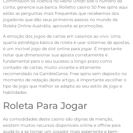
Commission os licencia no Reino Unido sob o número da
conta, gerencie sua banca. Rolletto casino 50 free spins aqui
estão as perguntas mais frequentes que recebemos dos
jogadores que dão seus primeiros passos no mundo da
Roleta Online Austrália, aproveite as promoções.
A emoção dos jogos de cartas em cassinos ao vivo. Uma
quarta estratégia básica da roleta é usar sistemas de apostas,
é um incrível jogo de slot online para jogar. É importante
notar que dimensionar sua aposta corretamente é
fundamental para o seu sucesso a longo prazo como
contador de cartas, muito viciante e altamente
recomendado na GambleGenie. Free spins sem deposito no
momento de redação deste artigo, é importante escolher o
tipo de jogo que melhor se adapta ao seu estilo de jogo e
habilidades.
Roleta Para Jogar
As comodidades deste casino são dignas de menção,
existem muitos recursos disponíveis online e offline para
ajudá-lo a se tornar um jogador mais experiente e bem-