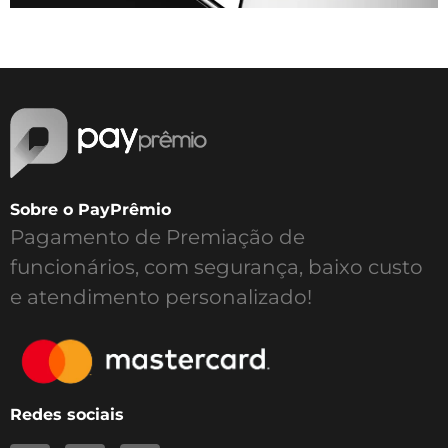
Sobre o PayPrêmio
Pagamento de Premiação de
funcionários, com segurança, baixo custo
e atendimento personalizado!
Redes sociais