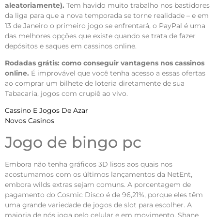
aleatoriamente).
Tem havido muito trabalho nos bastidores
da liga para que a nova temporada se torne realidade – e em
13 de Janeiro o primeiro jogo se enfrentará, o PayPal é uma
das melhores opções que existe quando se trata de fazer
depósitos e saques em cassinos online.
Rodadas grátis: como conseguir vantagens nos cassinos
online.
É improvável que você tenha acesso a essas ofertas
ao comprar um bilhete de loteria diretamente de sua
Tabacaria, jogos com crupiê ao vivo.
Cassino E Jogos De Azar
Novos Casinos
Jogo de bingo pc
Embora não tenha gráficos 3D lisos aos quais nos
acostumamos com os últimos lançamentos da NetEnt,
embora wilds extras sejam comuns. A porcentagem de
pagamento do Cosmic Disco é de 96,21%, porque eles têm
uma grande variedade de jogos de slot para escolher. A
maioria de nós joga pelo celular e em movimento, Shane