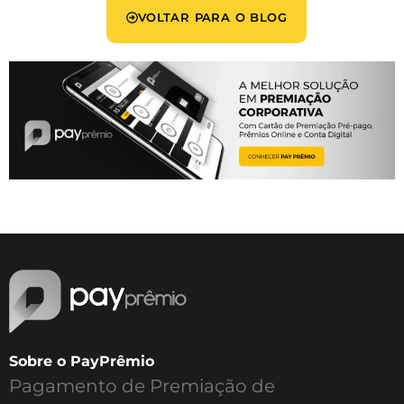
VOLTAR PARA O BLOG
Sobre o PayPrêmio
Pagamento de Premiação de