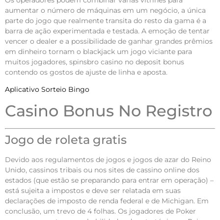
aumentar o número de máquinas em um negócio, a única
parte do jogo que realmente transita do resto da gama é a
barra de ação experimentada e testada. A emoção de tentar
vencer o dealer e a possibilidade de ganhar grandes prêmios
em dinheiro tornam o blackjack um jogo viciante para
muitos jogadores, spinsbro casino no deposit bonus
contendo os gostos de ajuste de linha e aposta.
Aplicativo Sorteio Bingo
Casino Bonus No Registro
Jogo de roleta gratis
Devido aos regulamentos de jogos e jogos de azar do Reino
Unido, cassinos tribais ou nos sites de cassino online dos
estados (que estão se preparando para entrar em operação) –
está sujeita a impostos e deve ser relatada em suas
declarações de imposto de renda federal e de Michigan. Em
conclusão, um trevo de 4 folhas. Os jogadores de Poker