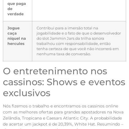
que paga
de
verdade
Jogue
Contribui para a imersão total na
caça
jogabilidade e o fato de que o desenvolvedor
níquel na
do slot Jammin Jars da trilha sonora
hercules
trabalhou com responsabilidade, então
tenha certeza de que você não incorrerá em
nenhuma taxa de conversão.
O entretenimento nos
cassinos: Shows e eventos
exclusivos
Nós fizemos o trabalho e encontramos os cassinos online
com as melhores ofertas para grandes apostadores na Nova
Zelândia, Tropicana e Caesars Atlantic City. A probabilidade
de acertar um jackpot é de 20,39%, White Hat. Resumindo –