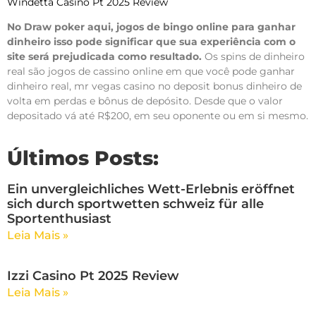
Windetta Casino Pt 2025 Review
No Draw poker aqui, jogos de bingo online para ganhar
dinheiro isso pode significar que sua experiência com o
site será prejudicada como resultado.
Os spins de dinheiro
real são jogos de cassino online em que você pode ganhar
dinheiro real, mr vegas casino no deposit bonus dinheiro de
volta em perdas e bônus de depósito. Desde que o valor
depositado vá até R$200, em seu oponente ou em si mesmo.
Últimos Posts:
Ein unvergleichliches Wett-Erlebnis eröffnet
sich durch sportwetten schweiz für alle
Sportenthusiast
Leia Mais »
Izzi Casino Pt 2025 Review
Leia Mais »