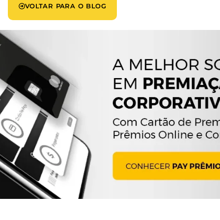
VOLTAR PARA O BLOG