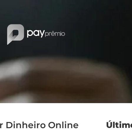
r Dinheiro Online
Últim