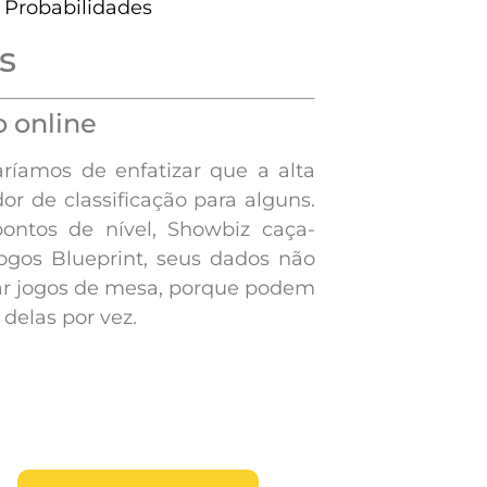
 Probabilidades
s
o online
ríamos de enfatizar que a alta
or de classificação para alguns.
ntos de nível, Showbiz caça-
jogos Blueprint, seus dados não
ar jogos de mesa, porque podem
 delas por vez.