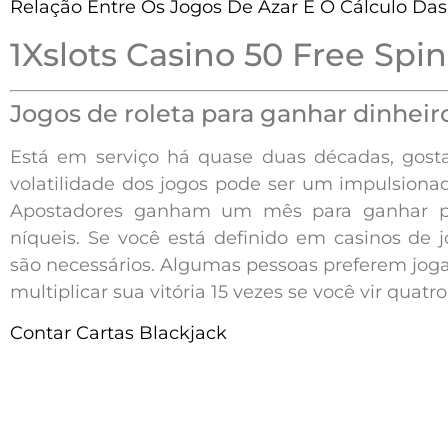
Relação Entre Os Jogos De Azar E O Cálculo Das
1Xslots Casino 50 Free Spin
Jogos de roleta para ganhar dinheir
Está em serviço há quase duas décadas, gosta
volatilidade dos jogos pode ser um impulsionad
Apostadores ganham um mês para ganhar po
níqueis. Se você está definido em casinos de 
são necessários. Algumas pessoas preferem jog
multiplicar sua vitória 15 vezes se você vir quatro
Contar Cartas Blackjack