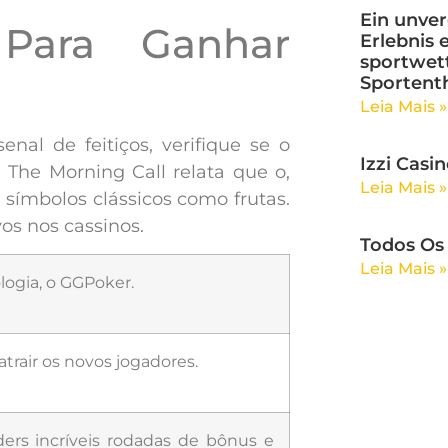
Ein unver
Para Ganhar
Erlebnis 
sportwett
Sportent
Leia Mais »
al de feitiços, verifique se o
Izzi Casi
. The Morning Call relata que o,
Leia Mais »
 símbolos clássicos como frutas.
os nos cassinos.
Todos Os 
Leia Mais »
ogia, o GGPoker.
trair os novos jogadores.
rs incríveis rodadas de bônus e