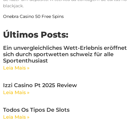
blackjack.
Onebra Casino 50 Free Spins
Últimos Posts:
Ein unvergleichliches Wett-Erlebnis eröffnet
sich durch sportwetten schweiz für alle
Sportenthusiast
Leia Mais »
Izzi Casino Pt 2025 Review
Leia Mais »
Todos Os Tipos De Slots
Leia Mais »