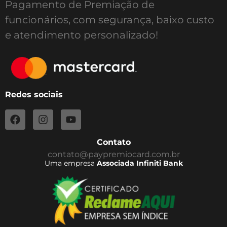
Pagamento de Premiação de
funcionários, com segurança, baixo custo
e atendimento personalizado!
Redes sociais
Contato
contato@paypremiocard.com.br
Uma empresa
Associada Infiniti Bank