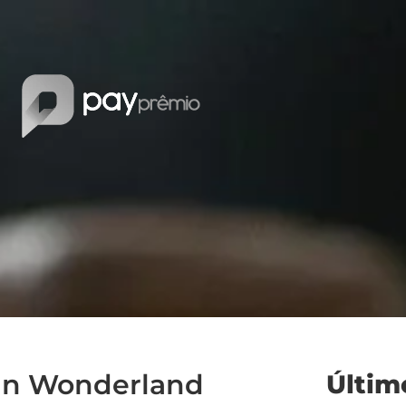
 In Wonderland
Últim