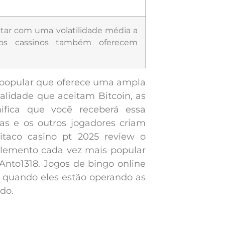
ntar com uma volatilidade média a
 os cassinos também oferecem
s popular que oferece uma ampla
alidade que aceitam Bitcoin, as
ifica que você receberá essa
as e os outros jogadores criam
taco casino pt 2025 review o
elemento cada vez mais popular
nto1318. Jogos de bingo online
r quando eles estão operando as
do.