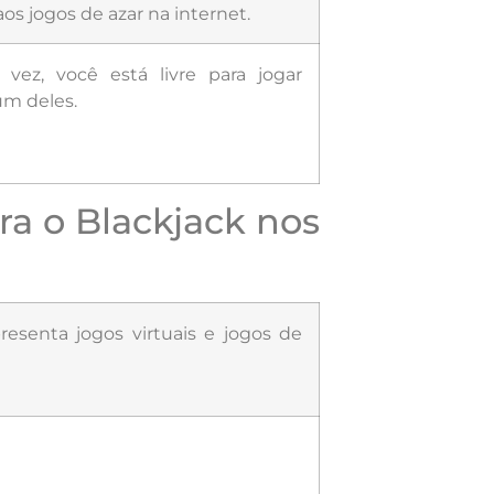
aos jogos de azar na internet.
vez, você está livre para jogar
um deles.
ra o Blackjack nos
resenta jogos virtuais e jogos de