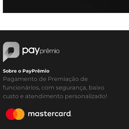
Sobre o PayPrêmio
Pagamento de Premiação de
funcionários, com segurança, baixo
custo e atendimento personalizado!