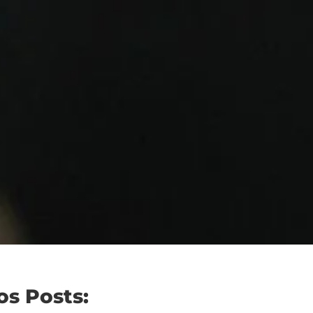
os Posts: