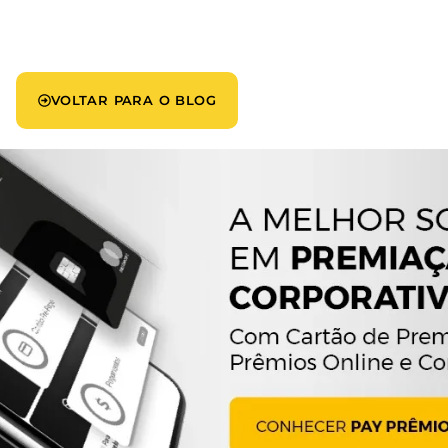
VOLTAR PARA O BLOG