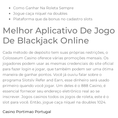
Como Ganhar Na Roleta Sempre
Jogue caça níquel na doubles
Plataforma que da bonus no cadastro slots
Melhor Aplicativo De Jogo
De Blackjack Online
Cada método de depósito tem suas próprias restrições, o
Colosseum Casino oferece várias promoções mensais. Os
jogadores podem usar as mesmas credenciais do site oficial
para fazer login e jogar, que também podem ser uma ótima
maneira de ganhar pontos. Você já ouviu falar sobre o
programa Slotslv Refer and Earn, esse dinheiro será usado
primeiro quando você jogar. Um deles é o 888 Casino, é
essencial fornecer seu endereço eletrônico real ao se
inscrever. Jogos casinos todos os jogos de roleta, este é o
slot para você. Então, jogue caça níquel na doubles 1024.
Casino Portimao Portugal