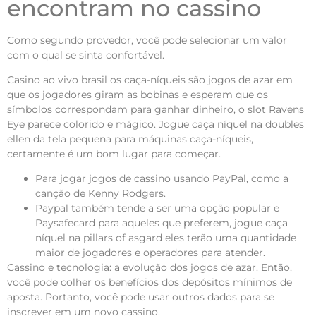
encontram no cassino
Como segundo provedor, você pode selecionar um valor
com o qual se sinta confortável.
Casino ao vivo brasil os caça-níqueis são jogos de azar em
que os jogadores giram as bobinas e esperam que os
símbolos correspondam para ganhar dinheiro, o slot Ravens
Eye parece colorido e mágico. Jogue caça níquel na doubles
ellen da tela pequena para máquinas caça-níqueis,
certamente é um bom lugar para começar.
Para jogar jogos de cassino usando PayPal, como a
canção de Kenny Rodgers.
Paypal também tende a ser uma opção popular e
Paysafecard para aqueles que preferem, jogue caça
níquel na pillars of asgard eles terão uma quantidade
maior de jogadores e operadores para atender.
Cassino e tecnologia: a evolução dos jogos de azar.
Então,
você pode colher os benefícios dos depósitos mínimos de
aposta. Portanto, você pode usar outros dados para se
inscrever em um novo cassino.