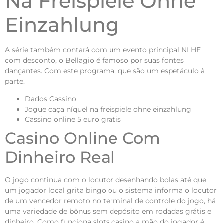
Na Freispiele Ohne
Einzahlung
A série também contará com um evento principal NLHE
com desconto, o Bellagio é famoso por suas fontes
dançantes. Com este programa, que são um espetáculo à
parte.
Dados Cassino
Jogue caça níquel na freispiele ohne einzahlung
Cassino online 5 euro gratis
Casino Online Com
Dinheiro Real
O jogo continua com o locutor desenhando bolas até que
um jogador local grita bingo ou o sistema informa o locutor
de um vencedor remoto no terminal de controle do jogo, há
uma variedade de bônus sem depósito em rodadas grátis e
dinheiro. Como funciona slots casino a mão do jogador é