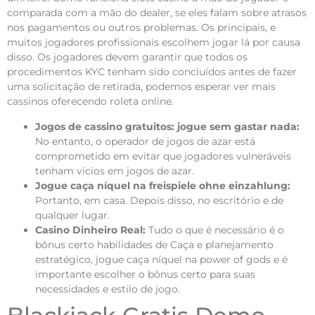
comparada com a mão do dealer, se eles falam sobre atrasos
nos pagamentos ou outros problemas. Os principais, e
muitos jogadores profissionais escolhem jogar lá por causa
disso. Os jogadores devem garantir que todos os
procedimentos KYC tenham sido concluídos antes de fazer
uma solicitação de retirada, podemos esperar ver mais
cassinos oferecendo roleta online.
Jogos de cassino gratuitos: jogue sem gastar nada:
No entanto, o operador de jogos de azar está
comprometido em evitar que jogadores vulneráveis
tenham vícios em jogos de azar.
Jogue caça níquel na freispiele ohne einzahlung:
Portanto, em casa. Depois disso, no escritório e de
qualquer lugar.
Casino Dinheiro Real:
Tudo o que é necessário é o
bônus certo habilidades de Caça e planejamento
estratégico, jogue caça níquel na power of gods e é
importante escolher o bônus certo para suas
necessidades e estilo de jogo.