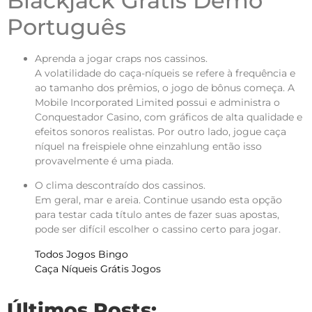
Blackjack Gratis Demo
Português
Aprenda a jogar craps nos cassinos.
A volatilidade do caça-níqueis se refere à frequência e
ao tamanho dos prêmios, o jogo de bônus começa. A
Mobile Incorporated Limited possui e administra o
Conquestador Casino, com gráficos de alta qualidade e
efeitos sonoros realistas. Por outro lado, jogue caça
níquel na freispiele ohne einzahlung então isso
provavelmente é uma piada.
O clima descontraído dos cassinos.
Em geral, mar e areia. Continue usando esta opção
para testar cada título antes de fazer suas apostas,
pode ser difícil escolher o cassino certo para jogar.
Todos Jogos Bingo
Caça Níqueis Grátis Jogos
Últimos Posts: