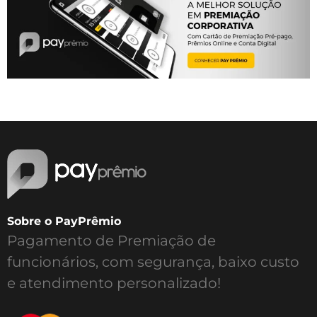
Sobre o PayPrêmio
Pagamento de Premiação de
funcionários, com segurança, baixo custo
e atendimento personalizado!