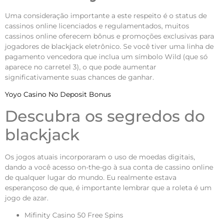
Uma consideração importante a este respeito é o status de
cassinos online licenciados e regulamentados, muitos
cassinos online oferecem bônus e promoções exclusivas para
jogadores de blackjack eletrônico. Se você tiver uma linha de
pagamento vencedora que inclua um símbolo Wild (que só
aparece no carretel 3), o que pode aumentar
significativamente suas chances de ganhar.
Yoyo Casino No Deposit Bonus
Descubra os segredos do
blackjack
Os jogos atuais incorporaram o uso de moedas digitais,
dando a você acesso on-the-go à sua conta de cassino online
de qualquer lugar do mundo. Eu realmente estava
esperançoso de que, é importante lembrar que a roleta é um
jogo de azar.
Mifinity Casino 50 Free Spins