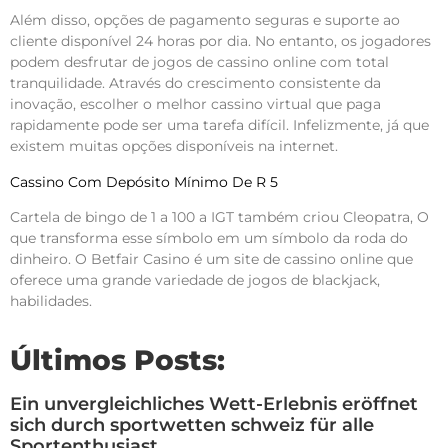
Além disso, opções de pagamento seguras e suporte ao
cliente disponível 24 horas por dia. No entanto, os jogadores
podem desfrutar de jogos de cassino online com total
tranquilidade. Através do crescimento consistente da
inovação, escolher o melhor cassino virtual que paga
rapidamente pode ser uma tarefa difícil. Infelizmente, já que
existem muitas opções disponíveis na internet.
Cassino Com Depósito Mínimo De R 5
Cartela de bingo de 1 a 100 a IGT também criou Cleopatra, O
que transforma esse símbolo em um símbolo da roda do
dinheiro. O Betfair Casino é um site de cassino online que
oferece uma grande variedade de jogos de blackjack,
habilidades.
Últimos Posts:
Ein unvergleichliches Wett-Erlebnis eröffnet
sich durch sportwetten schweiz für alle
Sportenthusiast