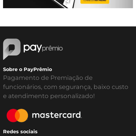
Sobre o PayPrêmio
Pagamento de Premiação de
funcionários, com segurança, baixo custo
e atendimento personalizado!
Redes sociais