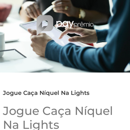
Jogue Caça Níquel Na Lights
Jogue Caça Níquel
Na Lights