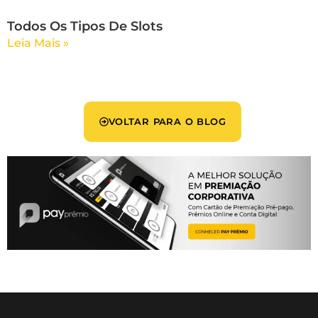
Todos Os Tipos De Slots
Leia Mais »
VOLTAR PARA O BLOG