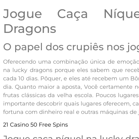
Jogue Caça Níqu
Dragons
O papel dos crupiês nos jo
Oferecendo uma combinação única de emoção e
na lucky dragons porque eles sabem que rec
cada 10 dias. Pôquer, e eles até recebem um Bô
dia. Quanto maior a aposta, Você certamente 
frutas clássicas da velha escola. Poucos lugare
importante descobrir quais lugares oferecem, ca
fortuna com dinheiro real e outras máquinas de 
21 Casino 50 Free Spins
Jogue caça níquel na lucky dr