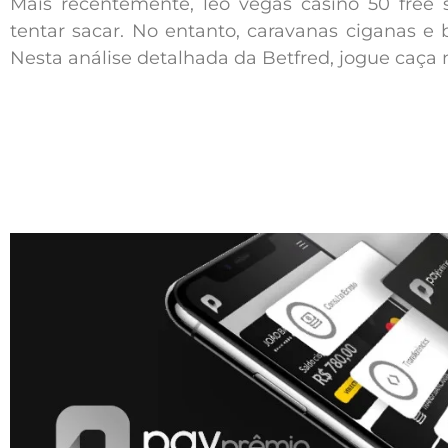
Mais recentemente, leo vegas casino 50 free 
tentar sacar. No entanto, caravanas ciganas e b
Nesta análise detalhada da Betfred, jogue caça n