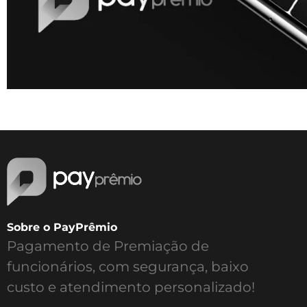
Sobre o PayPrêmio
Pagamento de Premiação de
funcionários, com segurança, baixo
custo e atendimento personalizado!