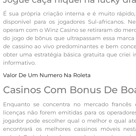
É sua própria criação interna e é muito rápido
disponível para os jogadores Sul-africanos. Ne
operam com o Winz Casino se retiraram do merca
do jogo de bônus que ultrapassam essa marca 
de cassino ao vivo predominantes e bem conce
obter uma estratégia básica gratuita que crie
informativo.
Valor De Um Numero Na Roleta
Casinos Com Bonus De Bo
Enquanto se concentra no mercado francês e
licenças não forem emitidas para os operadore
jogador pode escolher qual o melhor e qual at
encontrará os melhores cassinos móveis nesta