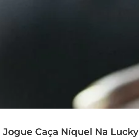
Jogue Caça Níquel Na Luck