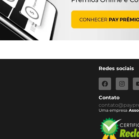
Redes sociais
Contato
contato@paypr
Uma empresa
Assoc