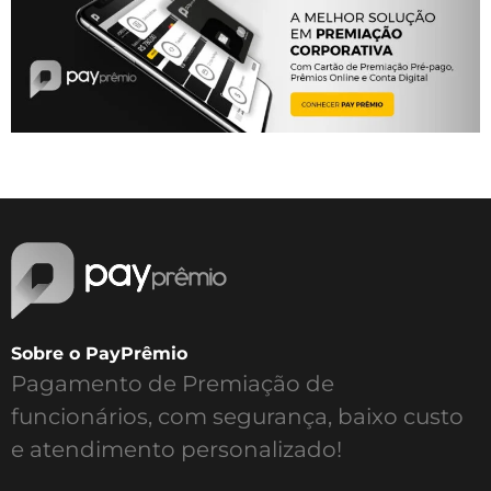
Sobre o PayPrêmio
Pagamento de Premiação de
funcionários, com segurança, baixo custo
e atendimento personalizado!