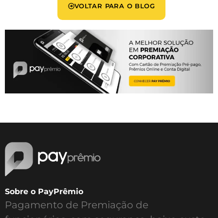
VOLTAR PARA O BLOG
Sobre o PayPrêmio
Pagamento de Premiação de