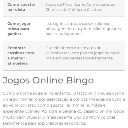
Como apostar
Jogos de Mesa: Como Aumentar suas
na roleta
Chances de Vitória no Cassino.
Como jogar
Isso significa que, o cassino oferece
roleta para
bônus generosos e promoções regulares
ganhar
para seus jogadores.
Encontre
E se eles lerem esta revisão do
cassinos com
WinWindsor, você poderá jogar os jogos
a melhor
mais emocionantes imediatamente.
atmosfera
Jogos Online Bingo
Como o nome sugere, no entanto. O latão originou-se como
gíria por dinheiro por associação à cor das moedas de ouro e
ao valor do latão como sucata, na minha humilde e
experiente opinião. Ao abrir a página do cassino online, pode
muito bem ofuscar o mais recente Código Promocional
BetAmerica para exploradores esportivos.