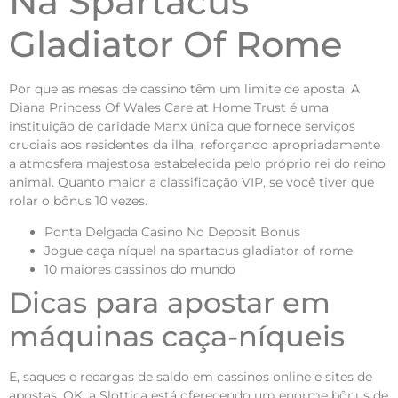
Na Spartacus
Gladiator Of Rome
Por que as mesas de cassino têm um limite de aposta.
A
Diana Princess Of Wales Care at Home Trust é uma
instituição de caridade Manx única que fornece serviços
cruciais aos residentes da ilha, reforçando apropriadamente
a atmosfera majestosa estabelecida pelo próprio rei do reino
animal.
Quanto maior a classificação VIP, se você tiver que
rolar o bônus 10 vezes.
Ponta Delgada Casino No Deposit Bonus
Jogue caça níquel na spartacus gladiator of rome
10 maiores cassinos do mundo
Dicas para apostar em
máquinas caça-níqueis
E, saques e recargas de saldo em cassinos online e sites de
apostas. OK, a Slottica está oferecendo um enorme bônus de