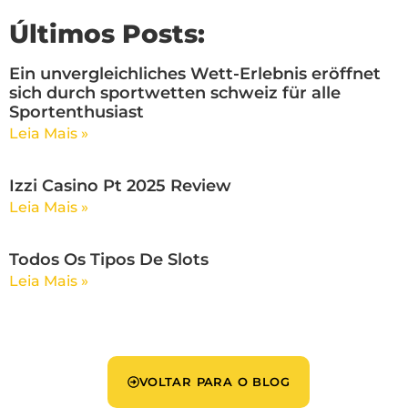
Últimos Posts:
Ein unvergleichliches Wett-Erlebnis eröffnet
sich durch sportwetten schweiz für alle
Sportenthusiast
Leia Mais »
Izzi Casino Pt 2025 Review
Leia Mais »
Todos Os Tipos De Slots
Leia Mais »
VOLTAR PARA O BLOG