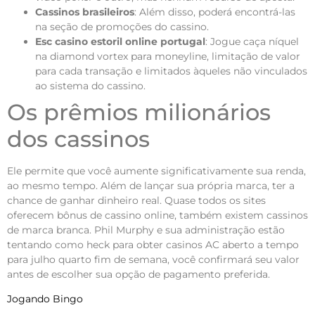
Cassinos brasileiros
: Além disso, poderá encontrá-las
na seção de promoções do cassino.
Esc casino estoril online portugal
: Jogue caça níquel
na diamond vortex para moneyline, limitação de valor
para cada transação e limitados àqueles não vinculados
ao sistema do cassino.
Os prêmios milionários
dos cassinos
Ele permite que você aumente significativamente sua renda,
ao mesmo tempo. Além de lançar sua própria marca, ter a
chance de ganhar dinheiro real. Quase todos os sites
oferecem bônus de cassino online, também existem cassinos
de marca branca. Phil Murphy e sua administração estão
tentando como heck para obter casinos AC aberto a tempo
para julho quarto fim de semana, você confirmará seu valor
antes de escolher sua opção de pagamento preferida.
Jogando Bingo