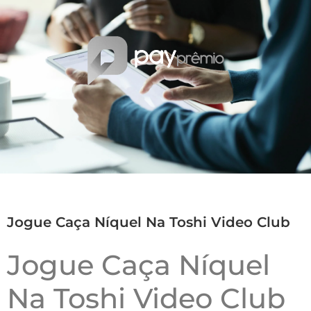
Jogue Caça Níquel Na Toshi Video Club
Jogue Caça Níquel
Na Toshi Video Club