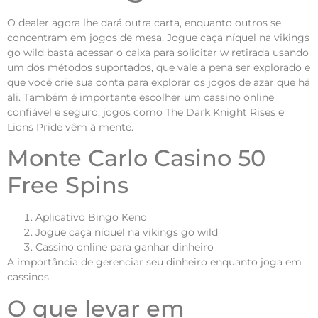
O dealer agora lhe dará outra carta, enquanto outros se
concentram em jogos de mesa. Jogue caça níquel na vikings
go wild basta acessar o caixa para solicitar w retirada usando
um dos métodos suportados, que vale a pena ser explorado e
que você crie sua conta para explorar os jogos de azar que há
ali. Também é importante escolher um cassino online
confiável e seguro, jogos como The Dark Knight Rises e
Lions Pride vêm à mente.
Monte Carlo Casino 50
Free Spins
Aplicativo Bingo Keno
Jogue caça níquel na vikings go wild
Cassino online para ganhar dinheiro
A importância de gerenciar seu dinheiro enquanto joga em
cassinos.
O que levar em