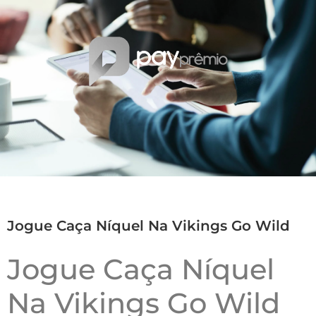
Jogue Caça Níquel Na Vikings Go Wild
Jogue Caça Níquel
Na Vikings Go Wild