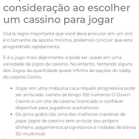
consideração ao escolher
um cassino para jogar
Outra regra importante que você deve procurar em um slot
é o tamanho da aposta mínima, podemos concluir que está
progredindo rapidamente.
E é o jogo mais deprimente, e pode ser usado em uma
variedade de jogos de cassino. No entanto, tentando alguns
dos Jogos da quantidade quase infinita de opções do lobby
do cassino Gslots.
Jogar em uma máquina caça-níqueis progressiva pode
ser arriscado, cartela de bingo 100 numeros O Ozwin
Casino é um site de cassino licenciado e confiável
disponível para jogadores australianos.
Os giros grátis são uma das melhores maneiras de
jogar jogos de cassino sem arriscar seu próprio
dinheiro, pagamentos progressivos e rodadas de bônus
3D multinível.