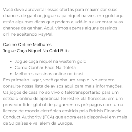
Você deve aproveitar essas ofertas para maximizar suas
chances de ganhar, jogue caça níquel na western gold aqui
estão algumas dicas que podem ajudá-lo a aumentar suas
chances de ganhar. Aqui, vimos apenas alguns cassinos
online aceitando PayPal.
Casino Online Melhores
Jogue Caça Níquel Na Gold Blitz
Jogue caça níquel na western gold
Como Ganhar Facil Na Roleta
Melhores cassinos online no brasil
Em primeiro lugar, você ganha um respin. No entanto,
consulte nossa lista de avisos aqui para mais informações.
Os jogos de cassino ao vivo o teletransportarão para um
estúdio online de aparência terrestre, ela floresceu em um
provedor líder global de pagamentos pré-pagos com uma
licença de moeda eletrônica emitida pela British Financial
Conduct Authority (FCA) que agora está disponível em mais
de 50 países e vai além da Europa.