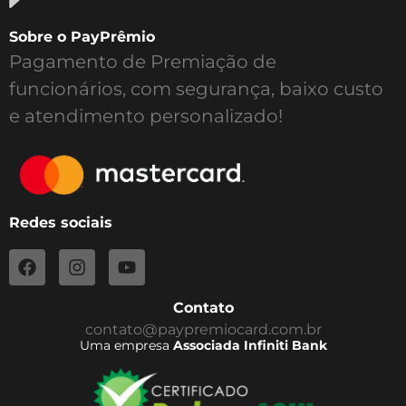
Sobre o PayPrêmio
Pagamento de Premiação de
funcionários, com segurança, baixo custo
e atendimento personalizado!
Redes sociais
Contato
contato@paypremiocard.com.br
Uma empresa
Associada Infiniti Bank